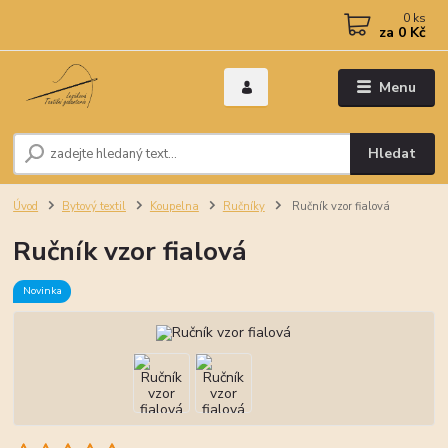
0
ks
za
0 Kč
Menu
Hledat
Úvod
Bytový textil
Koupelna
Ručníky
Ručník vzor fialová
Ručník vzor fialová
Novinka