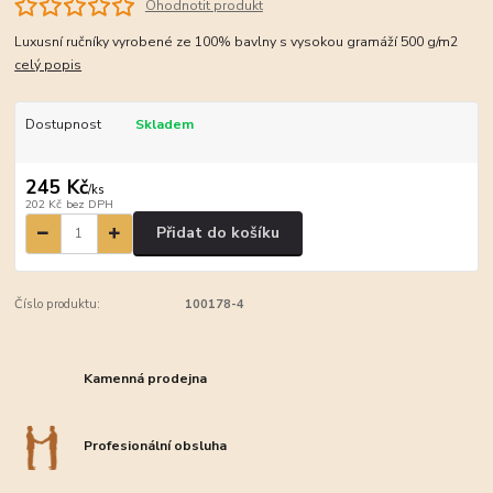
Ohodnotit produkt
Luxusní ručníky vyrobené ze 100% bavlny s vysokou gramáží 500 g/m2
celý popis
Dostupnost
Skladem
245 Kč
/
ks
202 Kč
bez DPH
Přidat do košíku
Číslo produktu:
100178-4
Kamenná prodejna
Profesionální obsluha