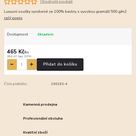
Ohodnotit produkt
Luxusní osušky vyrobené ze 100% bavlny s vysokou gramáží 500 g/m2
celý popis
Dostupnost
Skladem
465 Kč
/
ks
384 Kč
bez DPH
Přidat do košíku
Číslo produktu:
100182-4
Kamenná prodejna
Profesionální obsluha
Kvalitní zboží