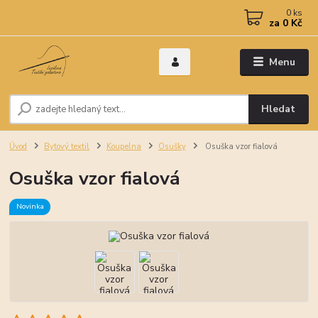
0
ks
za
0 Kč
Menu
Hledat
Úvod
Bytový textil
Koupelna
Osušky
Osuška vzor fialová
Osuška vzor fialová
Novinka