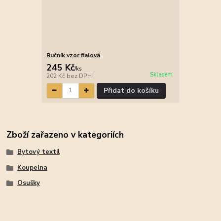
Ručník vzor fialová
245 Kč
/
ks
Skladem
202 Kč
bez DPH
Přidat do košíku
Zboží zařazeno v kategoriích
Bytový textil
Koupelna
Osušky