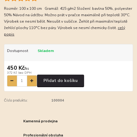
Rozměr: 100 x 100 cm Gramáž: 415 g/m2 Složení: bavlna 50%, polyester
50% Návod na údržbu: Možno prát v pračce maximálně při teplotě 30°C.
Výrobek se nesmí bělit. Nesušit v sušičce. Žehlit při maximální teplotě
žehlící plochy 110°C bez páry. Výrobek se nesmí chemicky čistit.
celý
popis
Dostupnost
Skladem
450 Kč
/
ks
372 Kč
bez DPH
Přidat do košíku
Číslo produktu:
100004
Kamenná prodejna
Profesionální obsluha