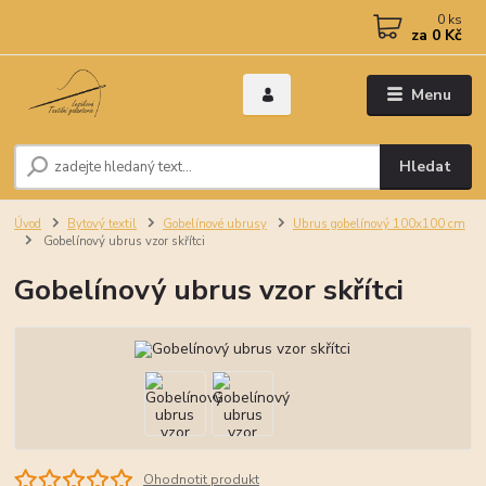
0
ks
za
0 Kč
Menu
Hledat
Úvod
Bytový textil
Gobelínové ubrusy
Ubrus gobelínový 100x100 cm
Gobelínový ubrus vzor skřítci
Gobelínový ubrus vzor skřítci
Ohodnotit produkt