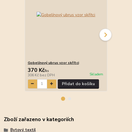
Gobelínový ubrus vzor skřítci
Gobelínová p
370 Kč
147 Kč
/
ks
/
ks
Skladem
306 Kč
bez DPH
121 Kč
bez 
Přidat do košíku
Zboží zařazeno v kategoriích
Bytový textil