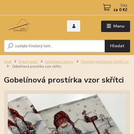
0
ks
za
0 Kč
Menu
Hledat
Úvod
Bytový textil
Gobelínové ubrusy
Prostírka gobelínová 40x60 cm
Gobelínová prostírka vzor skřítci
Gobelínová prostírka vzor skřítci