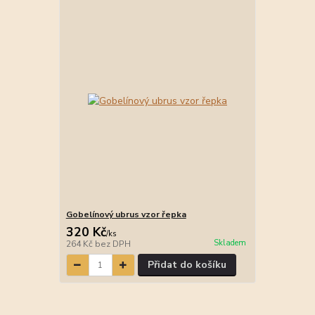
Gobelínový ubrus vzor řepka
320 Kč
/
ks
Skladem
264 Kč
bez DPH
Přidat do košíku