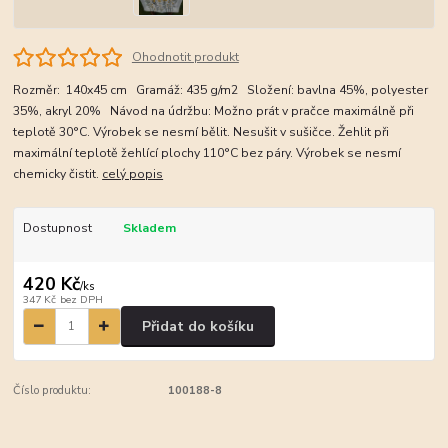
Ohodnotit produkt
Rozměr: 140x45 cm Gramáž: 435 g/m2 Složení: bavlna 45%, polyester
35%, akryl 20% Návod na údržbu: Možno prát v pračce maximálně při
teplotě 30°C. Výrobek se nesmí bělit. Nesušit v sušičce. Žehlit při
maximální teplotě žehlící plochy 110°C bez páry. Výrobek se nesmí
chemicky čistit.
celý popis
Dostupnost
Skladem
420 Kč
/
ks
347 Kč
bez DPH
Přidat do košíku
Číslo produktu:
100188-8