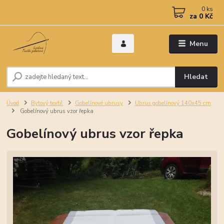
0
ks
za
0 Kč
Menu
Hledat
Úvod
Bytový textil
Gobelínové ubrusy
Ubrus gobelínový 140x45 cm
Gobelínový ubrus vzor řepka
Gobelínový ubrus vzor řepka