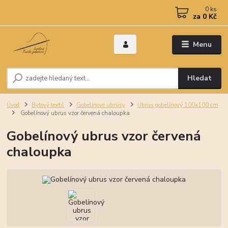
0
ks
za
0 Kč
Menu
Hledat
Úvod
Bytový textil
Gobelínové ubrusy
Ubrus gobelínový 100x100 cm
Gobelínový ubrus vzor červená chaloupka
Gobelínový ubrus vzor červená
chaloupka