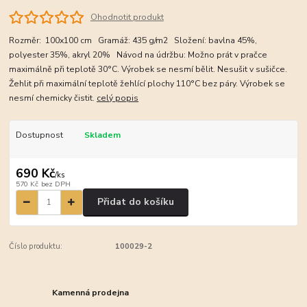
Ohodnotit produkt
Rozměr: 100x100 cm Gramáž: 435 g/m2 Složení: bavlna 45%,
polyester 35%, akryl 20% Návod na údržbu: Možno prát v pračce
maximálně při teplotě 30°C. Výrobek se nesmí bělit. Nesušit v sušičce.
Žehlit při maximální teplotě žehlící plochy 110°C bez páry. Výrobek se
nesmí chemicky čistit.
celý popis
Dostupnost
Skladem
690 Kč
/
ks
570 Kč
bez DPH
Přidat do košíku
Číslo produktu:
100029-2
Kamenná prodejna