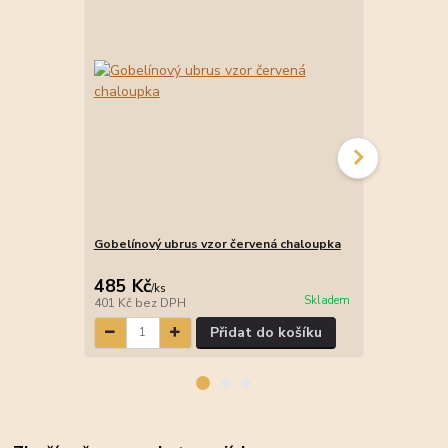
Gobelínový ubrus vzor červená chaloupka
Gobelínový 
485 Kč
370 Kč
/
ks
/
ks
Skladem
401 Kč
bez DPH
306 Kč
bez 
Přidat do košíku