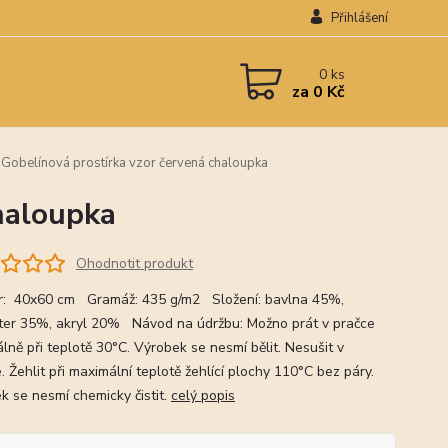
Přihlášení
0
ks
za
0 Kč
Gobelínová prostírka vzor červená chaloupka
haloupka
Ohodnotit produkt
: 40x60 cm Gramáž: 435 g/m2 Složení: bavlna 45%,
ter 35%, akryl 20% Návod na údržbu: Možno prát v pračce
lně při teplotě 30°C. Výrobek se nesmí bělit. Nesušit v
. Žehlit při maximální teplotě žehlící plochy 110°C bez páry.
k se nesmí chemicky čistit.
celý popis