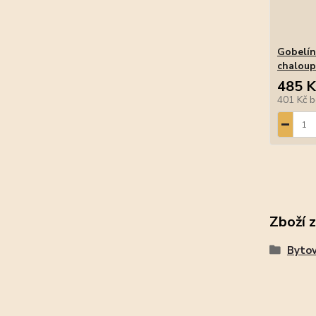
Gobelín
chalou
485 K
401 Kč
b
Zboží 
Bytov