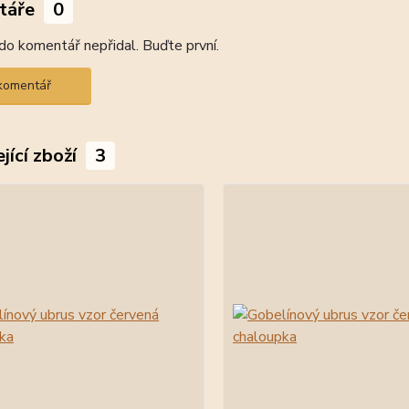
táře
0
do komentář nepřidal. Buďte první.
 komentář
jící zboží
3