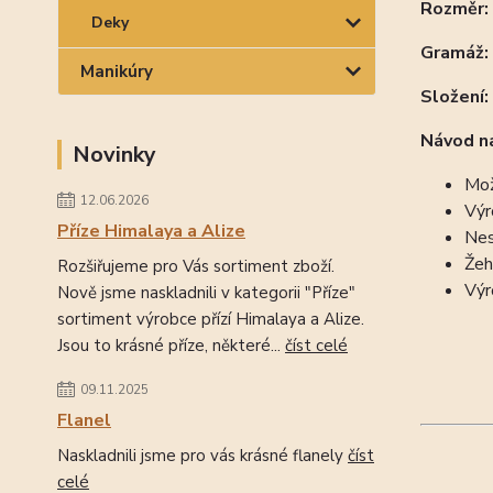
Rozměr
Deky
Gramáž:
Manikúry
Složení:
Návod na
Novinky
Mož
12.06.2026
Výr
Příze Himalaya a Alize
Nes
Žeh
Rozšiřujeme pro Vás sortiment zboží.
Výr
Nově jsme naskladnili v kategorii "Příze"
sortiment výrobce přízí Himalaya a Alize.
Jsou to krásné příze, některé...
číst celé
09.11.2025
Flanel
Naskladnili jsme pro vás krásné flanely
číst
celé