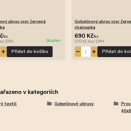
ový ubrus vzor červená
Gobelínový ubrus vzor červ
pka
chaloupka
č
690 Kč
/
ks
/
ks
Skladem
ez DPH
570 Kč
bez DPH
Přidat do košíku
Přidat do ko
zařazeno v kategoriích
ý textil
Gobelínové ubrusy
Pros
40x