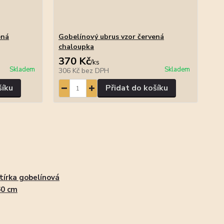
ená
Gobelínový ubrus vzor červená
chaloupka
370 Kč
/
ks
Skladem
Skladem
306 Kč
bez DPH
šíku
Přidat do košíku
tírka gobelínová
60 cm