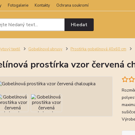
y
Fotogalerie
Kontakty
Ochrana soukromí
Hledat
ytový textil
Gobelínové ubrusy
Prostírka gobelínová 40x60 cm
línová prostírka vzor červená c
Rozměr
polyes
maximá
sušičce
Výrobe