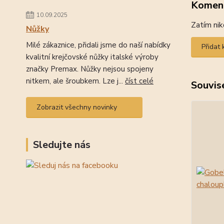
Komen
10.09.2025
Zatím nik
Nůžky
Milé zákaznice, přidali jsme do naší nabídky
Přidat
kvalitní krejčovské nůžky italské výroby
značky Premax. Nůžky nejsou spojeny
nitkem, ale šroubkem. Lze j...
číst celé
Souvise
Zobrazit všechny novinky
Sledujte nás