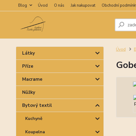
Blog
Úvod
O nás
Jak nakupovat
Obchodní podmínk
Úvod
B
Látky
Gobe
Příze
Macrame
Nůžky
Bytový textil
Kuchyně
Koupelna