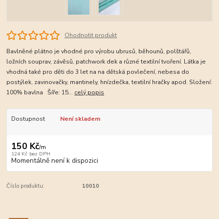
Ohodnotit produkt
Bavlněné plátno je vhodné pro výrobu ubrusů, běhounů, polštářů,
ložních souprav, závěsů, patchwork dek a různé textilní tvoření. Látka je
vhodná také pro děti do 3 let na na dětská povlečení, nebesa do
postýlek, zavinovačky, mantinely, hnízdečka, textilní hračky apod. Složení:
100% bavlna Šíře: 15...
celý popis
Dostupnost
Není skladem
150 Kč
/
m
124 Kč
bez DPH
Momentálně není k dispozici
Číslo produktu:
10010