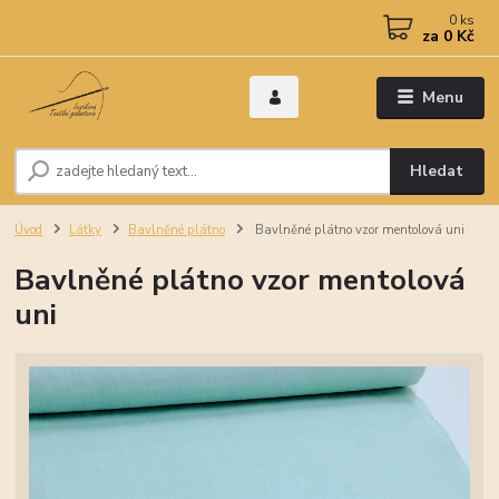
0
ks
za
0 Kč
Menu
Hledat
Úvod
Látky
Bavlněné plátno
Bavlněné plátno vzor mentolová uni
Bavlněné plátno vzor mentolová
uni