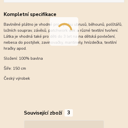
Kompletní specifikace
Bavlněné plátno je vhodné pro výrobu ubrusů, běhounů, polštářů,
ložních souprav, závěsů, patchwork dek a různé textilní tvoření.
Látka je vhodná také pro děti do 3 let na na dětská povlečení,
nebesa do postýlek, zavinovačky, mantinely, hnízdečka, textilní
hračky apod.
Složení: 100% bavlna
Šíře: 150 cm
Český výrobek
Související zboží
3