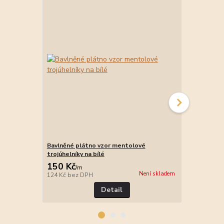
Bavlněné plátno vzor mentolové
Bavlněné pl
trojúhelníky na bílé
mentolové
150 Kč
150 Kč
/
m
/
m
Není skladem
124 Kč
bez DPH
124 Kč
bez 
Detail