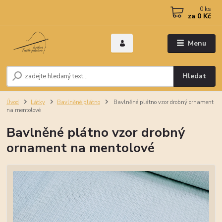
0
ks
za
0 Kč
Menu
Hledat
Úvod
Látky
Bavlněné plátno
Bavlněné plátno vzor drobný ornament
na mentolové
Bavlněné plátno vzor drobný
ornament na mentolové