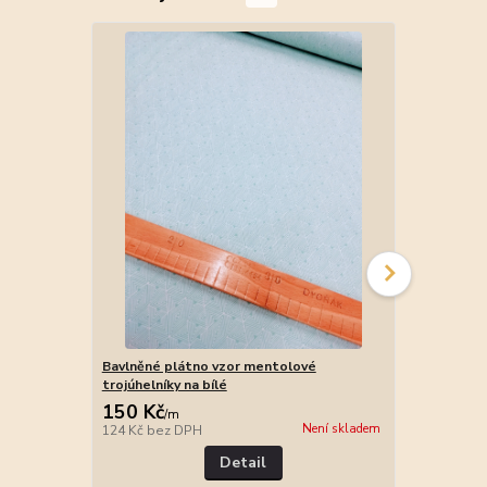
Bavlněné plátno vzor mentolové
Bavlněné plá
trojúhelníky na bílé
mentolové
150 Kč
150 Kč
/
m
/
m
Není skladem
124 Kč
bez DPH
124 Kč
bez 
Detail