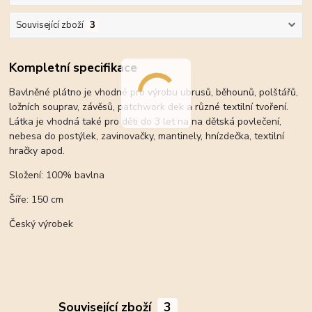
Související zboží
3
Kompletní specifikace
Bavlněné plátno je vhodné pro výrobu ubrusů, běhounů, polštářů,
ložních souprav, závěsů, patchwork dek a různé textilní tvoření.
Látka je vhodná také pro děti do 3 let na na dětská povlečení,
nebesa do postýlek, zavinovačky, mantinely, hnízdečka, textilní
hračky apod.
Složení: 100% bavlna
Šíře: 150 cm
Český výrobek
Související zboží
3