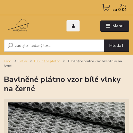
0
ks
za
0 Kč
Menu
Hledat
Úvod
Látky
Bavlněné plátno
Bavlněné plátno vzor bílé vlnky na
černé
Bavlněné plátno vzor bílé vlnky
na černé