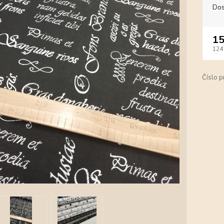
Dos
15
124
Číslo p