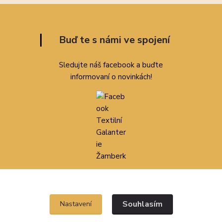
Buď te s námi ve spojení
Sledujte náš facebook a buďte
informovaní o novinkách!
Nebo nás přímo kontaktujte:
+420 607 056 210
Souhlasím
Nastavení