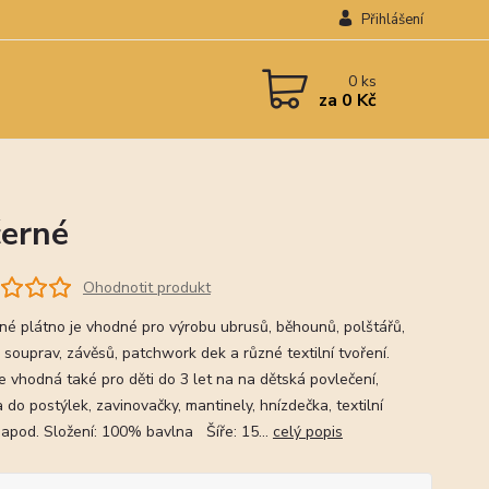
Přihlášení
0
ks
za
0 Kč
černé
Ohodnotit produkt
né plátno je vhodné pro výrobu ubrusů, běhounů, polštářů,
 souprav, závěsů, patchwork dek a různé textilní tvoření.
je vhodná také pro děti do 3 let na na dětská povlečení,
do postýlek, zavinovačky, mantinely, hnízdečka, textilní
 apod. Složení: 100% bavlna Šíře: 15...
celý popis