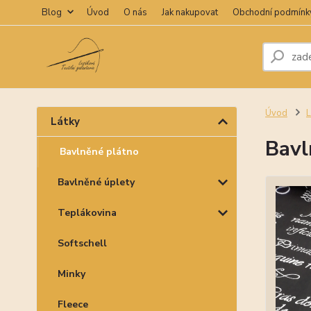
Blog
Úvod
O nás
Jak nakupovat
Obchodní podmínk
Úvod
L
Látky
Bavl
Bavlněné plátno
Bavlněné úplety
Teplákovina
Softschell
Minky
Fleece