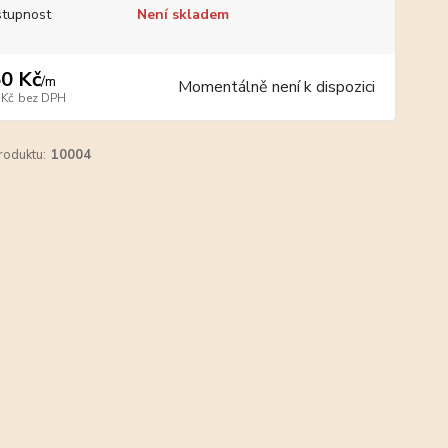
tupnost
Není skladem
0 Kč
/
m
Momentálně není k dispozici
 Kč
bez DPH
roduktu:
10004