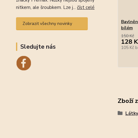
značky Premax. Nůžky nejsou spojeny
nitkem, ale šroubkem. Lze j...
číst celé
Bavlněn
Zobrazit všechny novinky
bílém
150 Kč
128 K
Sledujte nás
105 Kč
b
Zboží 
Látk