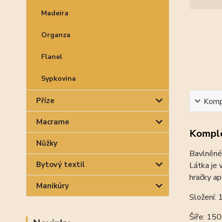
Madeira
Organza
Flanel
Sypkovina
Příze
Kompl
Macrame
Komple
Nůžky
Bavlněné 
Bytový textil
Látka je 
hračky ap
Manikúry
Složení:
Šíře: 15