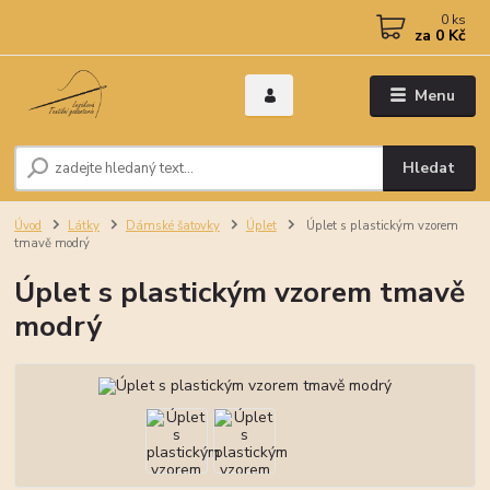
0
ks
za
0 Kč
Menu
Hledat
Úvod
Látky
Dámské šatovky
Úplet
Úplet s plastickým vzorem
tmavě modrý
Úplet s plastickým vzorem tmavě
modrý