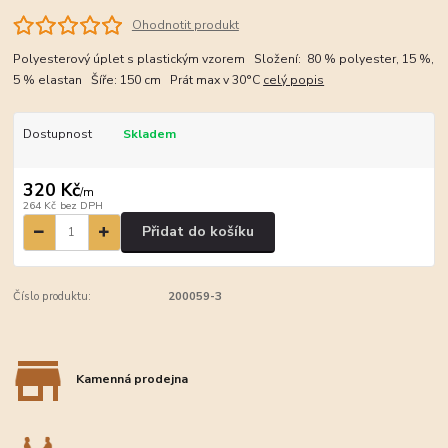
Ohodnotit produkt
Polyesterový úplet s plastickým vzorem Složení: 80 % polyester, 15 %,
5 % elastan Šíře: 150 cm Prát max v 30°C
celý popis
Dostupnost
Skladem
320 Kč
/
m
264 Kč
bez DPH
Přidat do košíku
Číslo produktu:
200059-3
Kamenná prodejna