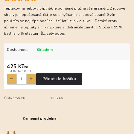
Teplákovina nebo-li výplněk je poměrně pružná všemi směry. Z rubové
strany je nepočesaná, čili je se smyčkami na rubové straně. Svým
použitím se nejlépe hodí na ušití šatů, tunik a sukní... Dětské vzory
užijeme na tepláky a mikiny, které si děti určitě zamilují. Složení: 95 %
bavlna, 5 % elastan Š...
celý popis
Dostupnost
Skladem
425 Kč
/
m
351 Kč
bez DPH
Přidat do košíku
Číslo produktu:
200246
Kamenná prodejna