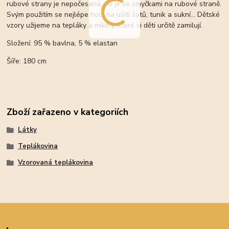
rubové strany je nepočesaná, čili je se smyčkami na rubové straně.
Svým použitím se nejlépe hodí na ušití šatů, tunik a sukní... Dětské
vzory užijeme na tepláky a mikiny, které si děti určitě zamilují.
Složení: 95 % bavlna, 5 % elastan
Šíře: 180 cm
Zboží zařazeno v kategoriích
Látky
Teplákovina
Vzorovaná teplákovina