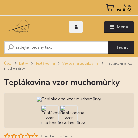
0
ks
za
0 Kč
Menu
Hledat
Úvod
Látky
Teplákovina
Vzorovaná teplákovina
Teplákovina vzor
muchomůrky
Teplákovina vzor muchomůrky
Ohodnotit produkt