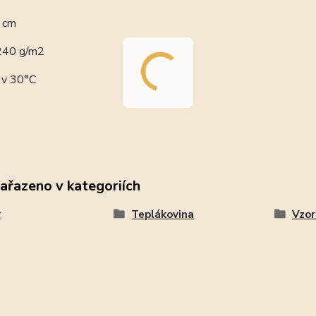
0 cm
 240 g/m2
 v 30°C
zařazeno v kategoriích
y
Teplákovina
Vzor