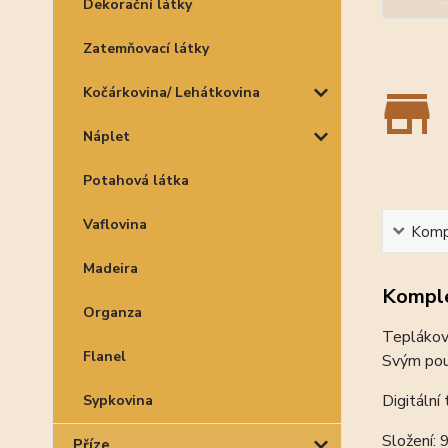
Dekorační látky
Zatemňovací látky
Kočárkovina/ Lehátkovina
Náplet
Potahová látka
Vaflovina
Kompl
Madeira
Komple
Organza
Teplákovi
Flanel
Svým použ
Digitální
Sypkovina
Složení:
Příze