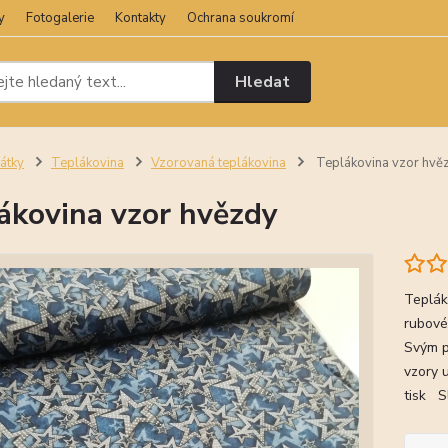
y
Fotogalerie
Kontakty
Ochrana soukromí
Hledat
átky
Teplákovina
Vzorovaná teplákovina
Teplákovina vzor hvě
ákovina vzor hvězdy
Teplák
rubové
Svým po
vzory u
tisk S