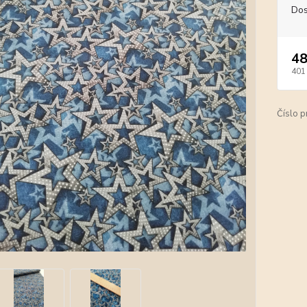
Dos
48
401
Číslo p