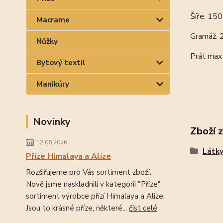
Šíře: 15
Macrame
Gramáž:
Nůžky
Prát max
Bytový textil
Manikúry
Novinky
Zboží 
12.06.2026
Látk
Příze Himalaya a Alize
Rozšiřujeme pro Vás sortiment zboží.
Nově jsme naskladnili v kategorii "Příze"
sortiment výrobce přízí Himalaya a Alize.
Jsou to krásné příze, některé...
číst celé