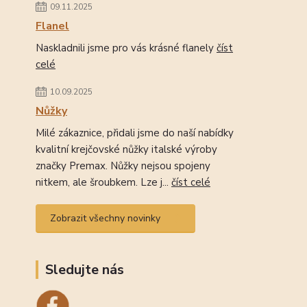
09.11.2025
Flanel
Naskladnili jsme pro vás krásné flanely
číst
celé
10.09.2025
Nůžky
Milé zákaznice, přidali jsme do naší nabídky
kvalitní krejčovské nůžky italské výroby
značky Premax. Nůžky nejsou spojeny
nitkem, ale šroubkem. Lze j...
číst celé
Zobrazit všechny novinky
Sledujte nás