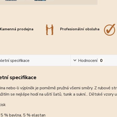
Kamenná prodejna
Profesionální obsluha
etní specifikace
Hodnocení
0
tní specifikace
na nebo-li výplněk je poměrně pružná všemi směry. Z rubové stra
itím se nejlépe hodí na ušití šatů, tunik a sukní... Dětské vzory už
 tisk
 95 % bavlna, 5 % elastan