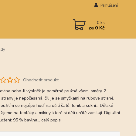
Přihlášení
0
ks
za
0 Kč
zdy
Ohodnotit produkt
ovina nebo-li výplněk je poměrně pružná všemi směry. Z
 strany je nepočesaná, čili je se smyčkami na rubové straně.
užitím se nejlépe hodí na ušití šatů, tunik a sukní... Dětské
žijeme na tepláky a mikiny, které si děti určitě zamilují. Digitální
ložení: 95 % bavlna...
celý popis