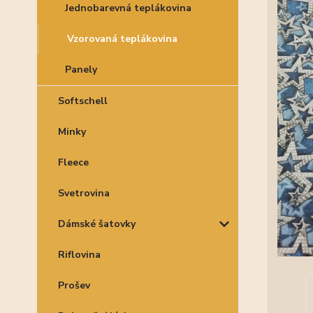
Jednobarevná teplákovina
Vzorovaná teplákovina
Panely
Softschell
Minky
Fleece
Svetrovina
Dámské šatovky
Riflovina
Prošev