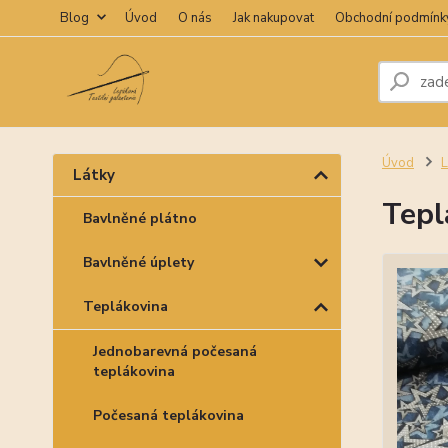
Blog
Úvod
O nás
Jak nakupovat
Obchodní podmínk
Úvod
L
Látky
Tepl
Bavlněné plátno
Bavlněné úplety
Teplákovina
Jednobarevná počesaná
teplákovina
Počesaná teplákovina