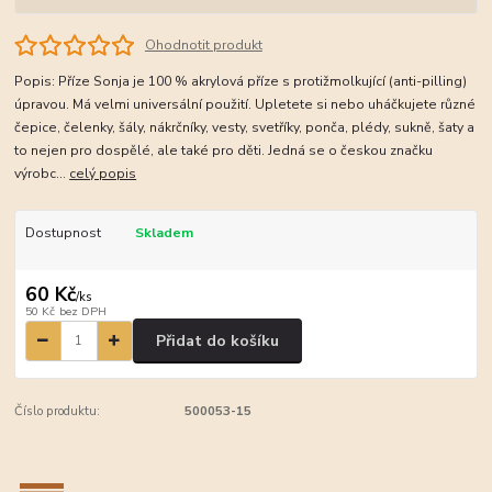
Ohodnotit produkt
Popis: Příze Sonja je 100 % akrylová příze s protižmolkující (anti-pilling)
úpravou. Má velmi universální použití. Upletete si nebo uháčkujete různé
čepice, čelenky, šály, nákrčníky, vesty, svetříky, ponča, plédy, sukně, šaty a
to nejen pro dospělé, ale také pro děti. Jedná se o českou značku
výrobc...
celý popis
Dostupnost
Skladem
60 Kč
/
ks
50 Kč
bez DPH
Přidat do košíku
Číslo produktu:
500053-15