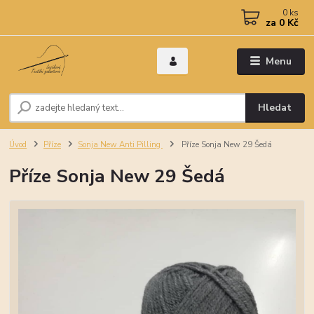
0
ks
za
0 Kč
Menu
Hledat
Úvod
Příze
Sonja New Anti Pilling
Příze Sonja New 29 Šedá
Příze Sonja New 29 Šedá