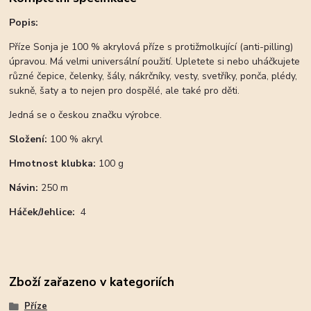
Popis:
Příze Sonja je 100 % akrylová příze s protižmolkující (anti-pilling)
úpravou. Má velmi universální použití. Upletete si nebo uháčkujete
různé čepice, čelenky, šály, nákrčníky, vesty, svetříky, ponča, plédy,
sukně, šaty a to nejen pro dospělé, ale také pro děti.
Jedná se o českou značku výrobce.
Složení:
100 % akryl
Hmotnost klubka:
100 g
Návin:
250 m
Háček/
Jehlice:
4
Zboží zařazeno v kategoriích
Příze