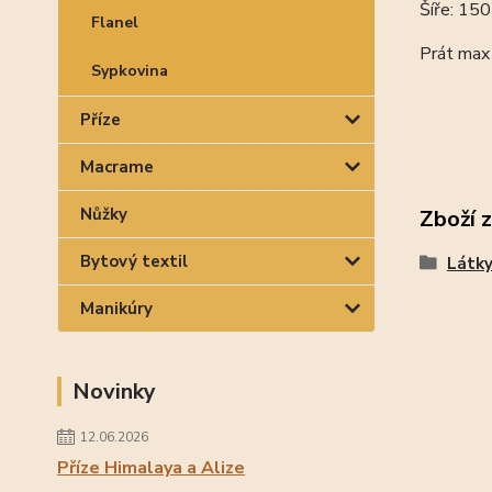
Šíře: 15
Flanel
Prát max
Sypkovina
Příze
Macrame
Nůžky
Zboží 
Bytový textil
Látk
Manikúry
Novinky
12.06.2026
Příze Himalaya a Alize