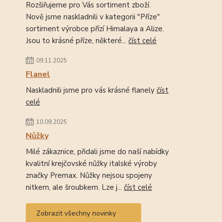
Rozšiřujeme pro Vás sortiment zboží.
Nově jsme naskladnili v kategorii "Příze"
sortiment výrobce přízí Himalaya a Alize.
Jsou to krásné příze, některé...
číst celé
09.11.2025
Flanel
Naskladnili jsme pro vás krásné flanely
číst
celé
10.09.2025
Nůžky
Milé zákaznice, přidali jsme do naší nabídky
kvalitní krejčovské nůžky italské výroby
značky Premax. Nůžky nejsou spojeny
nitkem, ale šroubkem. Lze j...
číst celé
Zobrazit všechny novinky