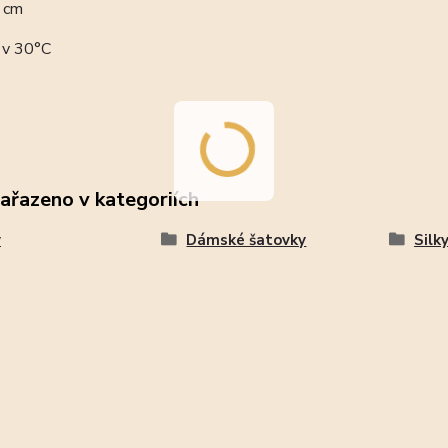
0 cm
 v 30°C
zařazeno v kategoriích
y
Dámské šatovky
Silk