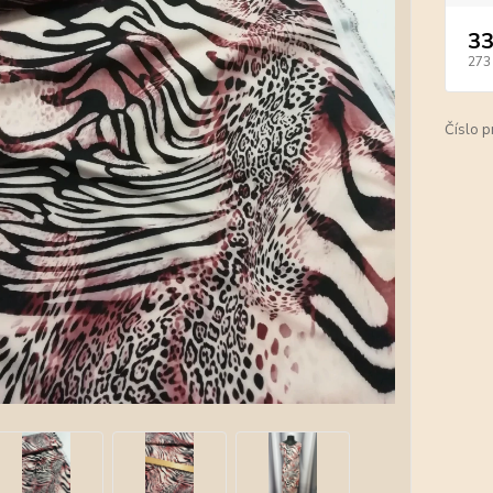
33
273
Číslo p