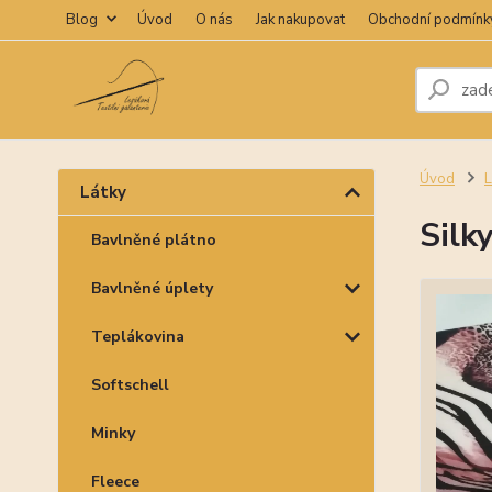
Blog
Úvod
O nás
Jak nakupovat
Obchodní podmínk
Úvod
L
Látky
Silky
Bavlněné plátno
Bavlněné úplety
Teplákovina
Softschell
Minky
Fleece