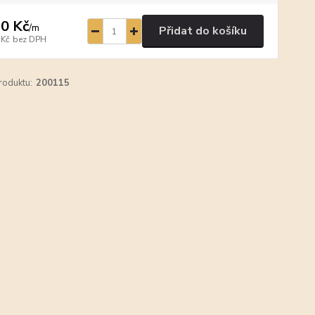
0 Kč
/
m
Přidat do košíku
 Kč
bez DPH
roduktu:
200115