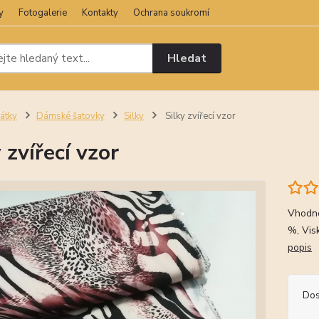
y
Fotogalerie
Kontakty
Ochrana soukromí
Hledat
átky
Dámské šatovky
Silky
Silky zvířecí vzor
 zvířecí vzor
Vhodné
%, Vis
popis
Dos