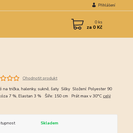
Přihlášení
0
ks
za
0 Kč
Ohodnotit produkt
 na trička, halenky, sukně, šaty Silky Složení: Polyester 90
kóza 7 %, Elastan 3 % Šíře: 150 cm Prát max v 30°C
celý
tupnost
Skladem