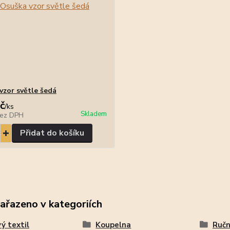
vzor světle šedá
č
/
ks
Skladem
ez DPH
Přidat do košíku
zařazeno v kategoriích
ý textil
Koupelna
Ručn