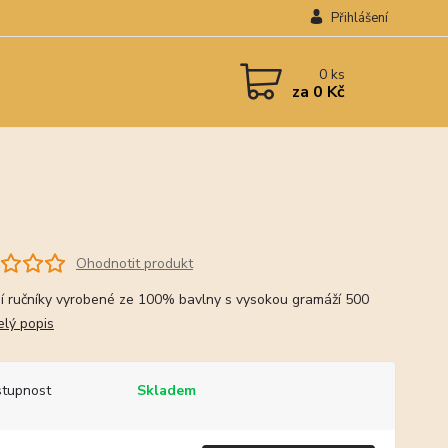
Přihlášení
0
ks
za
0 Kč
Ohodnotit produkt
í ručníky vyrobené ze 100% bavlny s vysokou gramáží 500
elý popis
tupnost
Skladem