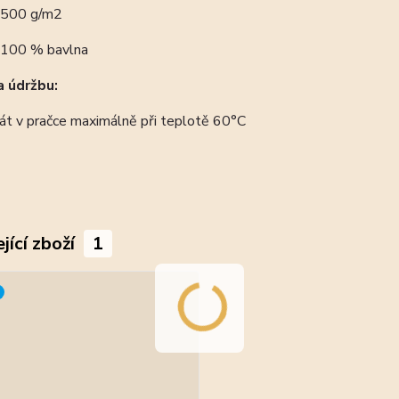
500 g/m2
100 % bavlna
 údržbu:
át v pračce maximálně při teplotě 60°C
jící zboží
1