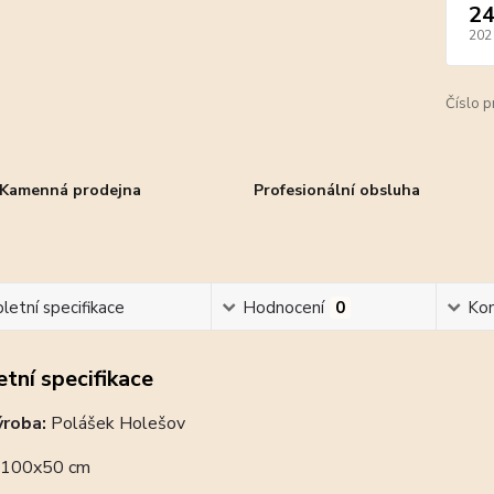
24
202
Číslo p
Kamenná prodejna
Profesionální obsluha
etní specifikace
Hodnocení
0
Ko
tní specifikace
ýroba:
Polášek Holešov
100x50 cm