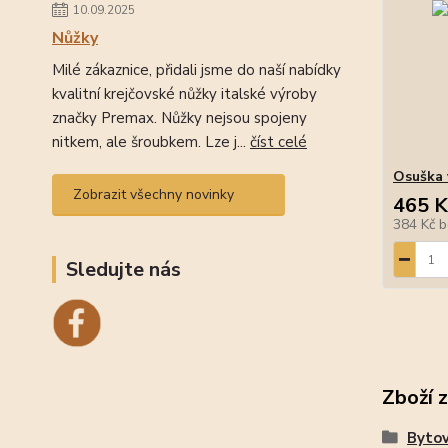
10.09.2025
Nůžky
Milé zákaznice, přidali jsme do naší nabídky
kvalitní krejčovské nůžky italské výroby
značky Premax. Nůžky nejsou spojeny
nitkem, ale šroubkem. Lze j...
číst celé
Osuška 
Zobrazit všechny novinky
465 K
384 Kč
b
Sledujte nás
Zboží 
Bytov