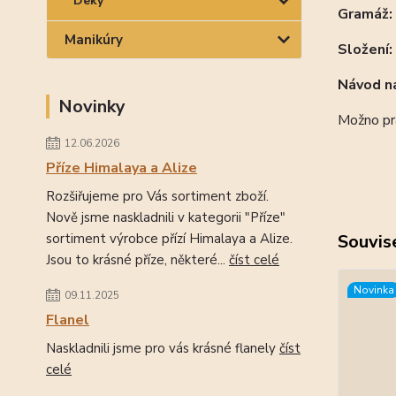
Deky
Gramáž:
Manikúry
Složení:
Návod na
Novinky
Možno pr
12.06.2026
Příze Himalaya a Alize
Rozšiřujeme pro Vás sortiment zboží.
Nově jsme naskladnili v kategorii "Příze"
sortiment výrobce přízí Himalaya a Alize.
Souvise
Jsou to krásné příze, některé...
číst celé
Novinka
09.11.2025
Flanel
Naskladnili jsme pro vás krásné flanely
číst
celé