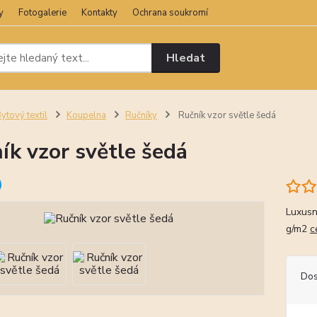
y
Fotogalerie
Kontakty
Ochrana soukromí
Hledat
ytový textil
Koupelna
Ručníky
Ručník vzor světle šedá
ík vzor světle šedá
Luxusn
g/m2
c
Dos