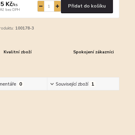
5 Kč
/
ks
Přidat do košíku
 Kč
bez DPH
roduktu:
100178-3
Kvalitní zboží
Spokojení zákazníci
mentáře
0
Související zboží
1