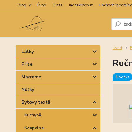
Blog
Úvod
O nás
Jak nakupovat
Obchodní podmínk
Úvod
B
Látky
Ručn
Příze
Macrame
Novinka
Nůžky
Bytový textil
Kuchyně
Koupelna