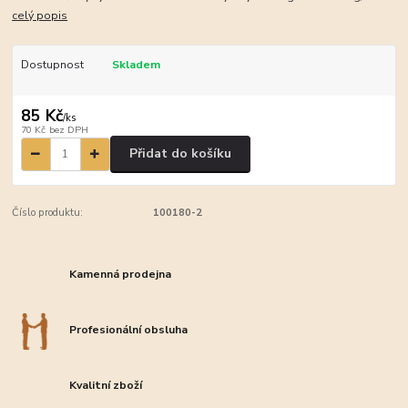
celý popis
Dostupnost
Skladem
85 Kč
/
ks
70 Kč
bez DPH
Přidat do košíku
Číslo produktu:
100180-2
Kamenná prodejna
Profesionální obsluha
Kvalitní zboží