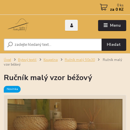
0
ks
za
0 Kč
Menu
Hledat
Úvod
Bytový textil
Koupelna
Ručník malý 50x30
Ručník malý
vzor béžový
Ručník malý vzor béžový
Novinka