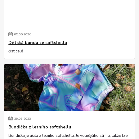
05
.
05
.
2026
Dětská bunda ze softshellu
číst celé
29
.
09
.
2023
Bundička z letního softshellu
Bundička je ušita z letního softshellu. Je volnějšího střihu, takže lze