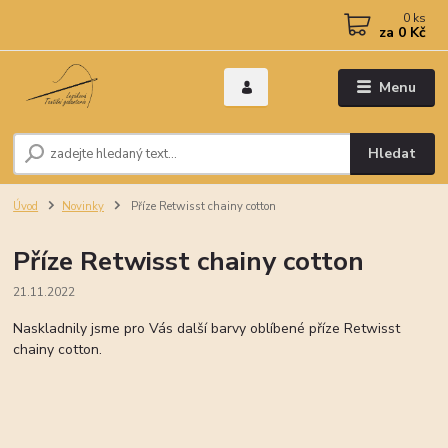
0
ks
za
0 Kč
Menu
Hledat
Úvod
Novinky
Příze Retwisst chainy cotton
Příze Retwisst chainy cotton
21.11.2022
Naskladnily jsme pro Vás další barvy oblíbené příze Retwisst
chainy cotton.