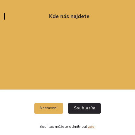
Kde nás najdete
Souhlasím
Nastavení
Souhlas můžete odmítnout
zde
.
Vytvořeno na
Eshop-rychle.cz