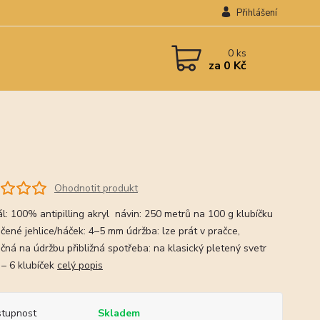
Přihlášení
0
ks
za
0 Kč
Ohodnotit produkt
ál: 100% antipilling akryl návin: 250 metrů na 100 g klubíčku
čené jehlice/háček: 4–5 mm údržba: lze prát v pračce,
čná na údržbu přibližná spotřeba: na klasický pletený svetr
 – 6 klubíček
celý popis
tupnost
Skladem