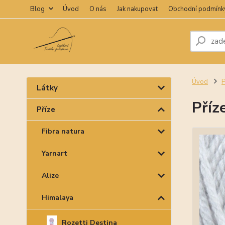
Blog
Úvod
O nás
Jak nakupovat
Obchodní podmínk
Úvod
P
Látky
Příz
Příze
Fibra natura
Yarnart
Alize
Himalaya
Rozetti Destina