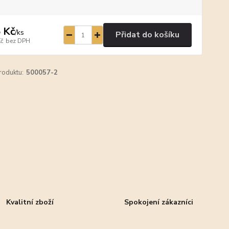
 Kč
/
ks
Přidat do košíku
Kč
bez DPH
roduktu:
500057-2
Kvalitní zboží
Spokojení zákazníci