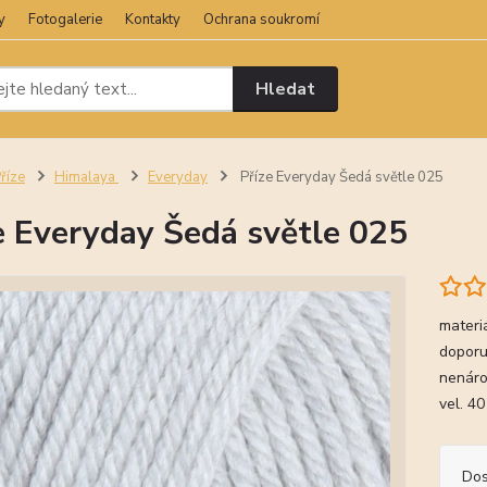
y
Fotogalerie
Kontakty
Ochrana soukromí
Hledat
říze
Himalaya
Everyday
Příze Everyday Šedá světle 025
e Everyday Šedá světle 025
materi
doporu
nenáro
vel. 40
Dos