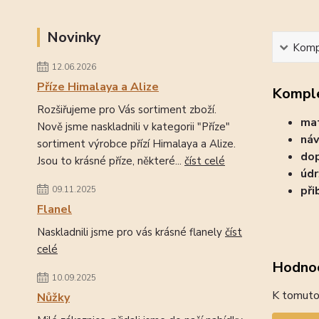
Novinky
Kompl
12.06.2026
Příze Himalaya a Alize
Komple
Rozšiřujeme pro Vás sortiment zboží.
mat
Nově jsme naskladnili v kategorii "Příze"
náv
sortiment výrobce přízí Himalaya a Alize.
dop
Jsou to krásné příze, některé...
číst celé
údr
při
09.11.2025
Flanel
Naskladnili jsme pro vás krásné flanely
číst
celé
Hodno
10.09.2025
K tomuto 
Nůžky