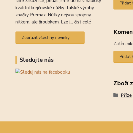
Milé zákaznice, přidali jsme do naší nabídky
Přidat
kvalitní krejčovské nůžky italské výroby
značky Premax. Nůžky nejsou spojeny
nitkem, ale šroubkem. Lze j...
číst celé
Komen
Zobrazit všechny novinky
Zatím nik
Přidat
Sledujte nás
Zboží 
Příze