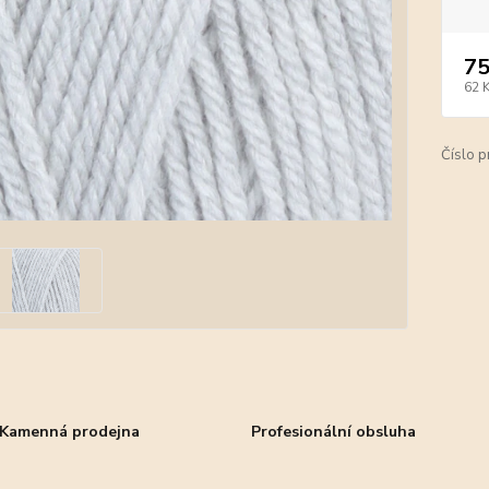
75
62 
Číslo p
Kamenná prodejna
Profesionální obsluha