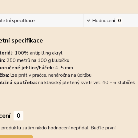
etní specifikace
Hodnocení
0
tní specifikace
eriál:
100% antipilling akryl
in:
250 metrů na 100 g klubíčku
oručené jehlice/háček:
4–5 mm
žba:
lze prát v pračce, nenáročná na údržbu
bližná spotřeba:
na klasický pletený svetr vel. 40 – 6 klubíček
cení
0
produktu zatím nikdo hodnocení nepřidal. Buďte první.