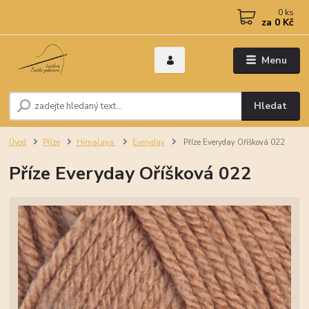
0
ks
za
0 Kč
Menu
Hledat
Úvod
Příze
Himalaya
Everyday
Příze Everyday Oříšková 022
Příze Everyday Oříšková 022