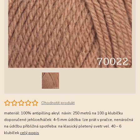
Ohodnotit produkt
materiál: 100% antipilling akryl návin: 250 metrů na 100 g klubíčku
doporučené jehlice/háček: 4–5 mm údržba: lze prát v pračce, nenáročná
na údržbu přibližná spotřeba: na klasický pletený svetr vel. 40 – 6
klubíček
celý popis