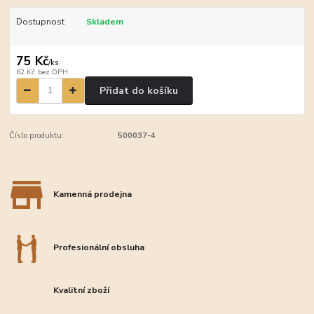
Dostupnost
Skladem
75 Kč
/
ks
62 Kč
bez DPH
Přidat do košíku
Číslo produktu:
500037-4
Kamenná prodejna
Profesionální obsluha
Kvalitní zboží