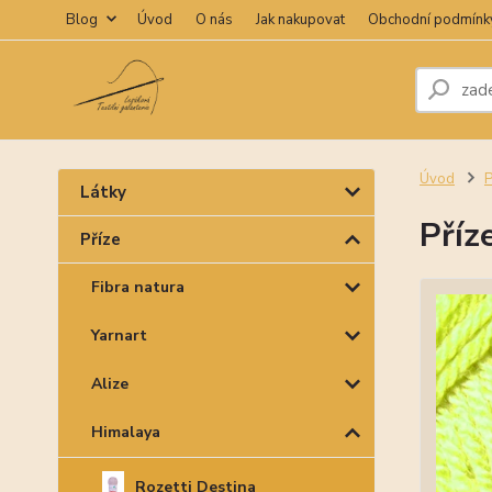
Blog
Úvod
O nás
Jak nakupovat
Obchodní podmínk
Úvod
P
Látky
Příz
Příze
Fibra natura
Yarnart
Alize
Himalaya
Rozetti Destina