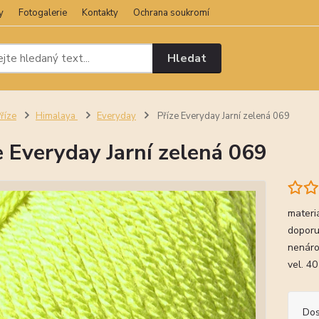
y
Fotogalerie
Kontakty
Ochrana soukromí
Hledat
říze
Himalaya
Everyday
Příze Everyday Jarní zelená 069
e Everyday Jarní zelená 069
materi
doporu
nenáro
vel. 40
Dos