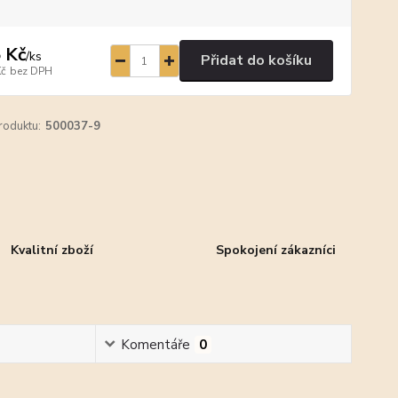
 Kč
/
ks
Přidat do košíku
Kč
bez DPH
roduktu:
500037-9
Kvalitní zboží
Spokojení zákazníci
Komentáře
0