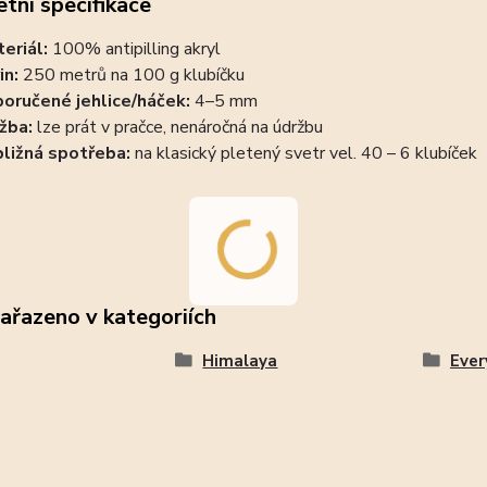
tní specifikace
eriál:
100% antipilling akryl
in:
250 metrů na 100 g klubíčku
oručené jehlice/háček:
4–5 mm
žba:
lze prát v pračce, nenáročná na údržbu
bližná spotřeba:
na klasický pletený svetr vel. 40 – 6 klubíček
zařazeno v kategoriích
Himalaya
Ever