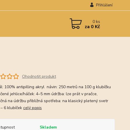
Přihlášení
0
ks
za
0 Kč
Ohodnotit produkt
ál: 100% antipilling akryl návin: 250 metrů na 100 g klubíčku
čené jehlice/háček: 4–5 mm údržba: lze prát v pračce,
čná na údržbu přibližná spotřeba: na klasický pletený svetr
 – 6 klubíček
celý popis
tupnost
Skladem