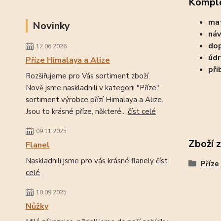
Komple
mat
Novinky
náv
dop
12.06.2026
údr
Příze Himalaya a Alize
při
Rozšiřujeme pro Vás sortiment zboží.
Nově jsme naskladnili v kategorii "Příze"
sortiment výrobce přízí Himalaya a Alize.
Jsou to krásné příze, některé...
číst celé
09.11.2025
Zboží 
Flanel
Naskladnili jsme pro vás krásné flanely
číst
Příze
celé
10.09.2025
Nůžky