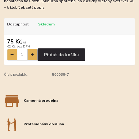
nenáročná na údržbu přibližná spotřeba: na klasický pletený svetr vel. 40
– 6 klubíček
celý popis
Dostupnost
Skladem
75 Kč
/
ks
62 Kč
bez DPH
Přidat do košíku
Číslo produktu:
500038-7
Kamenná prodejna
Profesionální obsluha