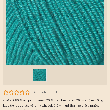
Ohodnotit produkt
složení: 80 % antipilling akryl, 20 % bambus návin: 260 metrů na 100 g
klubíčku doporučené jehlice/háček: 3,5 mm údržba: lze prát v pračce,