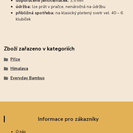
doporučené jehlice/háček:
3,5 mm
údržba:
lze prát v pračce, nenáročná na údržbu
přibližná spotřeba:
na klasický pletený svetr vel. 40 – 6
klubíček
Zboží zařazeno v kategoriích
Příze
Himalaya
Everyday Bambus
Informace pro zákazníky
O nás