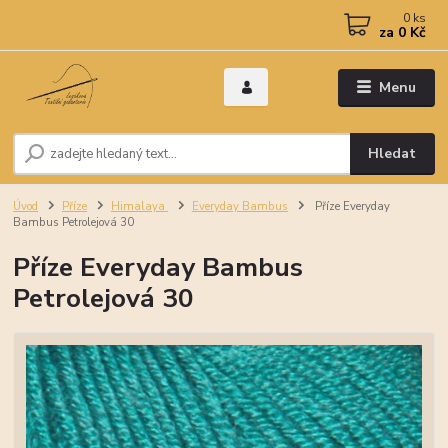
0
ks
za
0 Kč
Menu
Hledat
Úvod
Příze
Himalaya
Everyday Bambus
Příze Everyday
Bambus Petrolejová 30
Příze Everyday Bambus
Petrolejová 30