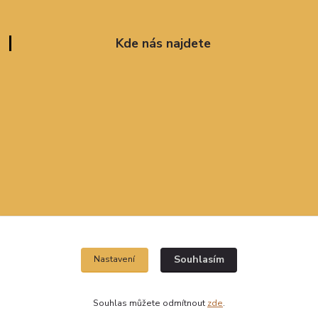
Kde nás najdete
Souhlasím
Nastavení
Souhlas můžete odmítnout
zde
.
Vytvořeno na
Eshop-rychle.cz