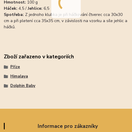
Hmotnost:
100 g
Háček:
4,5 /
Jehlice:
6,5
Spotřeba:
Z jednoho klubka je při háčkování čtverec cca 30x30
cm a při pletení cca 35x35 cm, v závislosti na vzorku a síle jehlic a
háčků.
Zboží zařazeno v kategoriích
Příze
Himalaya
Dolphin Baby
Informace pro zákazníky