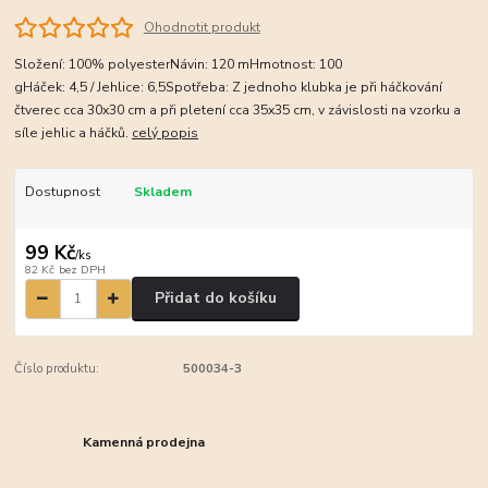
Ohodnotit produkt
Složení: 100% polyesterNávin: 120 mHmotnost: 100
gHáček: 4,5 / Jehlice: 6,5Spotřeba: Z jednoho klubka je při háčkování
čtverec cca 30x30 cm a při pletení cca 35x35 cm, v závislosti na vzorku a
síle jehlic a háčků.
celý popis
Dostupnost
Skladem
99 Kč
/
ks
82 Kč
bez DPH
Přidat do košíku
Číslo produktu:
500034-3
Kamenná prodejna