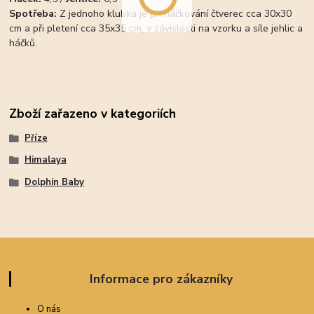
Spotřeba:
Z jednoho klubka je při háčkování čtverec cca 30x30
cm a při pletení cca 35x35 cm, v závislosti na vzorku a síle jehlic a
háčků.
Zboží zařazeno v kategoriích
Příze
Himalaya
Dolphin Baby
Informace pro zákazníky
O nás