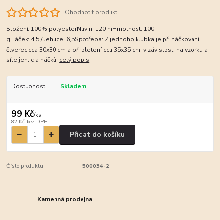
Ohodnotit produkt
Složení: 100% polyesterNávin: 120 mHmotnost: 100
gHáček: 4,5 / Jehlice: 6,5Spotřeba: Z jednoho klubka je při háčkování
čtverec cca 30x30 cm a při pletení cca 35x35 cm, v závislosti na vzorku a
síle jehlic a háčků.
celý popis
Dostupnost
Skladem
99 Kč
/
ks
82 Kč
bez DPH
Přidat do košíku
Číslo produktu:
500034-2
Kamenná prodejna