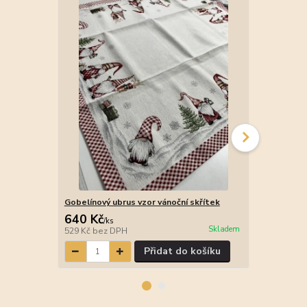
Gobelínový ubrus vzor vánoční skřítek
Gobelínový u
640 Kč
410 Kč
/
ks
/
ks
Skladem
529 Kč
bez DPH
339 Kč
bez 
Přidat do košíku