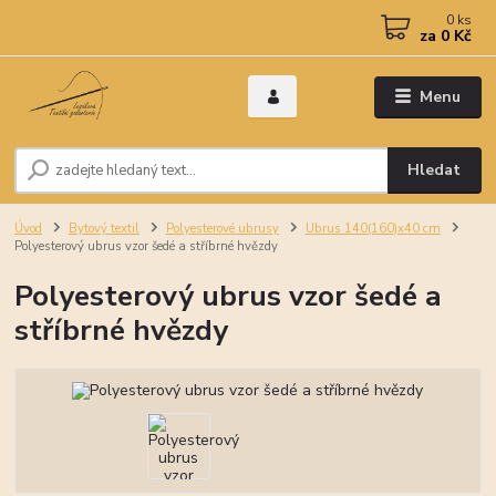
0
ks
za
0 Kč
Menu
Hledat
Úvod
Bytový textil
Polyesterové ubrusy
Ubrus 140(160)x40 cm
Polyesterový ubrus vzor šedé a stříbrné hvězdy
Polyesterový ubrus vzor šedé a
stříbrné hvězdy