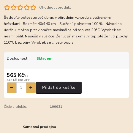
Ohodnotit produkt
Šedobílý polyesterový ubrus v přírodním vzhledu s vyšívanými
hvězdami Rozměr: 40x140 cm Složení: polyester 100 % Návod na
údržbu: Možno prát v pračce maximálně při teplotě 30°C. Výrobek se
nesmí bělit. Nesušit v sušičce. Žehlit při maximální teplotě žehlící plochy
110°C bez páry. Výrobek se ...
celý popis
Dostupnost
Skladem
565 Kč
/
ks
467 Kč
bez DPH
Přidat do košíku
Číslo produktu:
100021
Kamenná prodejna