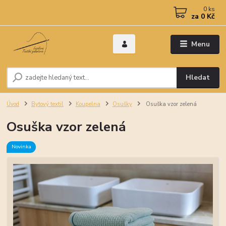
0
ks
za
0 Kč
Menu
Hledat
Úvod
Bytový textil
Koupelna
Osušky
Osuška vzor zelená
Osuška vzor zelená
Novinka