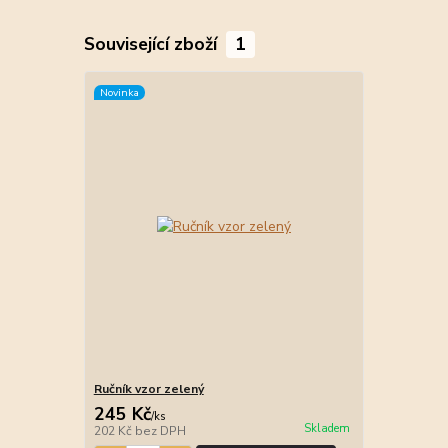
Související zboží
1
Novinka
Ručník vzor zelený
245 Kč
/
ks
Skladem
202 Kč
bez DPH