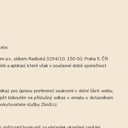
tele:
m a.s., sídlem Radlická 3294/10, 150 00, Praha 5, ČR
eb a aplikací, které však v současné době společnost
odkaz pro úpravu preferencí soukromí v dolní části webu,
pět kliknutím na příslušný odkaz v emailu s dotazníkem
oskytovatele služby Zboží.cz.
o zpětvzetí bude mít za následek ukončení zasílání