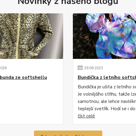
Novinky z našeho blogu
2026
29
.
09
.
2023
bunda ze softshellu
Bundička z letního softs
Bundička je ušita z letního s
Je volnějšího střihu, takže lz
samotnou, ale lehce navlékn
teplejší svetřík. Hodí se i do 
číst celé