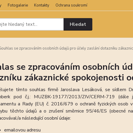
y
Fotogalerie
Kontakty
Ochrana soukromí
Hledat
ouhlas se zpracováním osobních údajů pro účely zaslání dotazníku zákaznic
las se zpracováním osobních úda
zníku zákaznické spokojenosti o
lujete tímto souhlas firmě Jaroslava Lesáková, se sídlem
mberk pod č.j.: MUZBK-19177/2013/ZIV/CERM-719 (dále
lamentu a Rady (EU) č. 2016/679 o ochraně fyzických osob v 
ybu těchto údajů a o zrušení směrnice 95/46/ES (obecné nař
acovával/a následující osobní údaje:
emailovou adresu