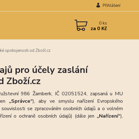
Přihlášení
0
ks
za
0 Kč
ké spokojenosti od Zboží.cz
jů pro účely zaslání
d Zboží.cz
 Družstevní 986 Žamberk, IČ 02051524, zapsaná u MU
 jen
„Správce“
), aby ve smyslu nařízení Evropského
souvislosti se zpracováním osobních údajů a o volném
ízení o ochraně osobních údajů) (dále jen
„Nařízení“
),