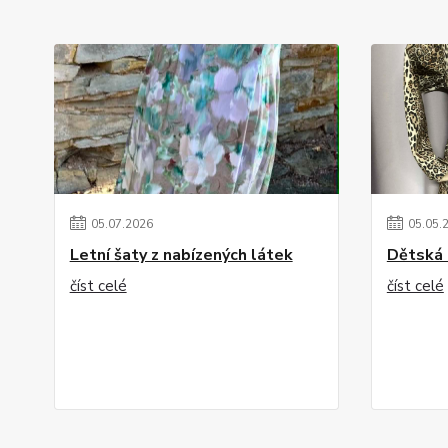
05
.
07
.
2026
05
.
05
.
Letní šaty z nabízených látek
Dětská 
číst celé
číst celé