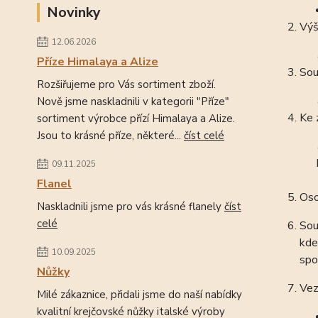
Novinky
Výš
12.06.2026
Příze Himalaya a Alize
Sou
Rozšiřujeme pro Vás sortiment zboží.
Nově jsme naskladnili v kategorii "Příze"
Ke 
sortiment výrobce přízí Himalaya a Alize.
Jsou to krásné příze, některé...
číst celé
09.11.2025
Flanel
Oso
Naskladnili jsme pro vás krásné flanely
číst
celé
Sou
kde
10.09.2025
spo
Nůžky
Vez
Milé zákaznice, přidali jsme do naší nabídky
kvalitní krejčovské nůžky italské výroby