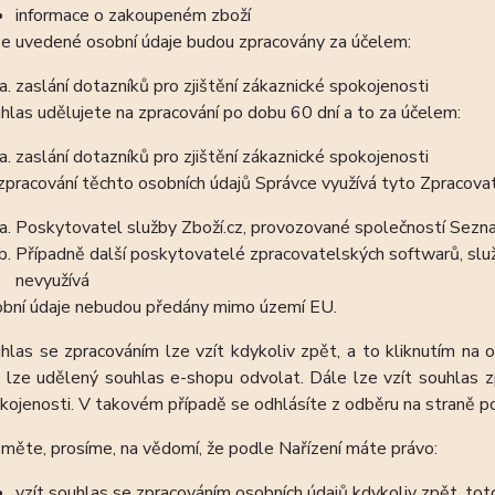
informace o zakoupeném zboží
e uvedené osobní údaje budou zpracovány za účelem:
zaslání dotazníků pro zjištění zákaznické spokojenosti
hlas udělujete na zpracování po dobu 60 dní a to za účelem:
zaslání dotazníků pro zjištění zákaznické spokojenosti
zpracování těchto osobních údajů Správce využívá tyto Zpracova
Poskytovatel služby Zboží.cz, provozované společností Sezna
Případně další poskytovatelé zpracovatelských softwarů, služ
nevyužívá
bní údaje nebudou předány mimo území EU.
hlas se zpracováním lze vzít kdykoliv zpět, a to kliknutím na 
 lze udělený souhlas e-shopu odvolat. Dále lze vzít souhlas z
kojenosti. V takovém případě se odhlásíte z odběru na straně p
měte, prosíme, na vědomí, že podle Nařízení máte právo:
vzít souhlas se zpracováním osobních údajů kdykoliv zpět, tot