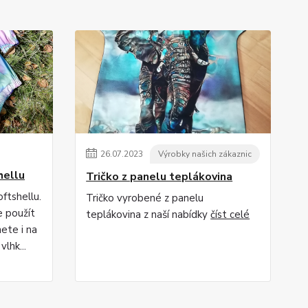
26
.
07
.
2023
Výrobky našich zákaznic
hellu
Tričko z panelu teplákovina
oftshellu.
Tričko vyrobené z panelu
e použít
teplákovina z naší nabídky
číst celé
ete i na
vlhk...