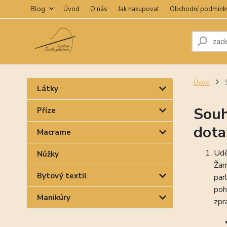
Blog
Úvod
O nás
Jak nakupovat
Obchodní podmínk
Úvod
S
Látky
Souh
Příze
dota
Macrame
Udě
Nůžky
Ža
Bytový textil
par
poh
Manikúry
zpr