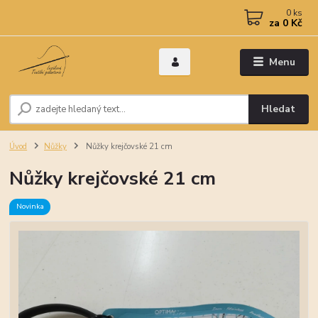
0
ks
za
0 Kč
Menu
Hledat
Úvod
Nůžky
Nůžky krejčovské 21 cm
Nůžky krejčovské 21 cm
Novinka