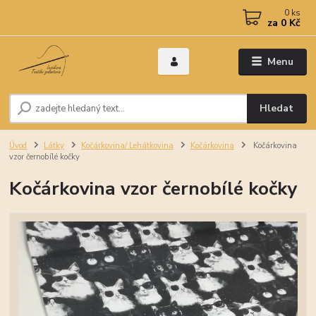
0
ks
za
0 Kč
Menu
Hledat
Úvod
Látky
Kočárkovina/ Lehátkovina
Kočárkovina
Kočárkovina
vzor černobílé kočky
Kočárkovina vzor černobílé kočky