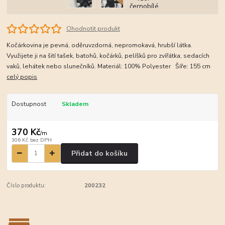
Ohodnotit produkt
Kočárkovina je pevná, oděruvzdorná, nepromokavá, hrubší látka.
Využijete ji na šití tašek, batohů, kočárků, pelíšků pro zvířátka, sedacích
vaků, lehátek nebo slunečníků. Materiál: 100% Polyester Šíře: 155 cm
celý popis
Dostupnost
Skladem
370 Kč
/
m
306 Kč
bez DPH
Přidat do košíku
Číslo produktu:
200232