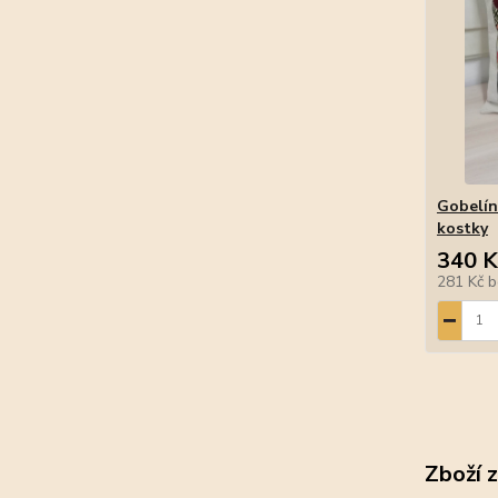
Gobelín
kostky
340 K
281 Kč
b
Zboží 