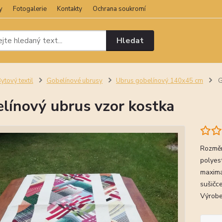
y
Fotogalerie
Kontakty
Ochrana soukromí
Hledat
ytový textil
Gobelínové ubrusy
Ubrus gobelínový 140x45 cm
G
línový ubrus vzor kostka
Rozměr
polyes
maximá
sušičce
Výrobe