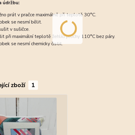
 údržbu:
no prát v pračce maximálně při teplotě 30°C.
obek se nesmí bělit.
ušit v sušičce.
lit při maximální teplotě žehlící plochy 110°C bez páry.
obek se nesmí chemicky čistit.
jící zboží
1