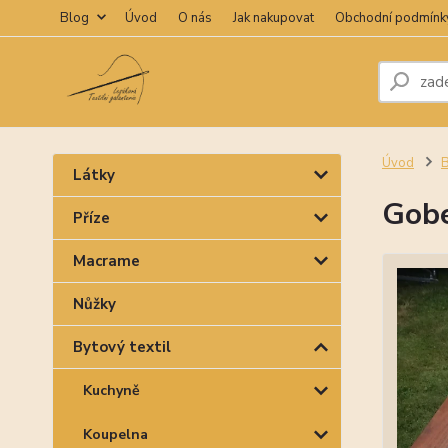
Blog
Úvod
O nás
Jak nakupovat
Obchodní podmínk
Úvod
B
Látky
Gobe
Příze
Macrame
Nůžky
Bytový textil
Kuchyně
Koupelna