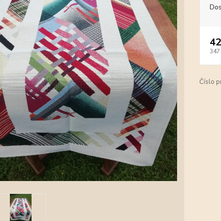
Dos
42
347
Číslo p