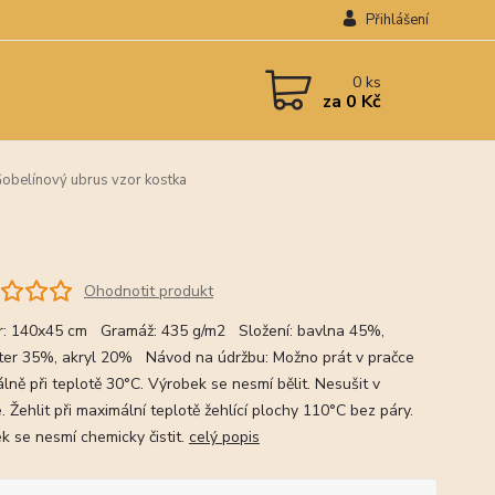
Přihlášení
0
ks
za
0 Kč
obelínový ubrus vzor kostka
Ohodnotit produkt
: 140x45 cm Gramáž: 435 g/m2 Složení: bavlna 45%,
ter 35%, akryl 20% Návod na údržbu: Možno prát v pračce
lně při teplotě 30°C. Výrobek se nesmí bělit. Nesušit v
. Žehlit při maximální teplotě žehlící plochy 110°C bez páry.
k se nesmí chemicky čistit.
celý popis