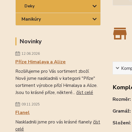
Deky
Manikúry
Novinky
12.06.2026
Příze Himalaya a Alize
Kompl
Rozšiřujeme pro Vás sortiment zboží.
Nově jsme naskladnili v kategorii "Příze"
sortiment výrobce přízí Himalaya a Alize.
Komple
Jsou to krásné příze, některé...
číst celé
Rozměr:
09.11.2025
Gramáž:
Flanel
Naskladnili jsme pro vás krásné flanely
číst
Složení:
celé