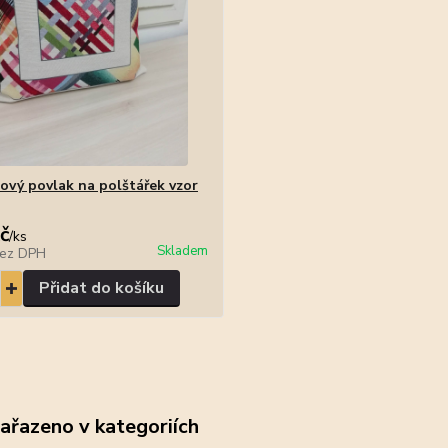
ový povlak na polštářek vzor
č
/
ks
Skladem
ez DPH
Přidat do košíku
zařazeno v kategoriích