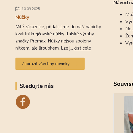
Návod na
10.09.2025
Mož
Nůžky
Výr
Milé zákaznice, přidali jsme do naší nabídky
Nes
kvalitní krejčovské nůžky italské výroby
Žeh
značky Premax. Nůžky nejsou spojeny
Výr
nitkem, ale šroubkem. Lze j...
číst celé
Zobrazit všechny novinky
Souvise
Sledujte nás