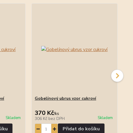
ví
Gobelínový ubrus vzor cukroví
Go
370 Kč
1
/
ks
Skladem
Skladem
306 Kč
bez DPH
14
šíku
Přidat do košíku