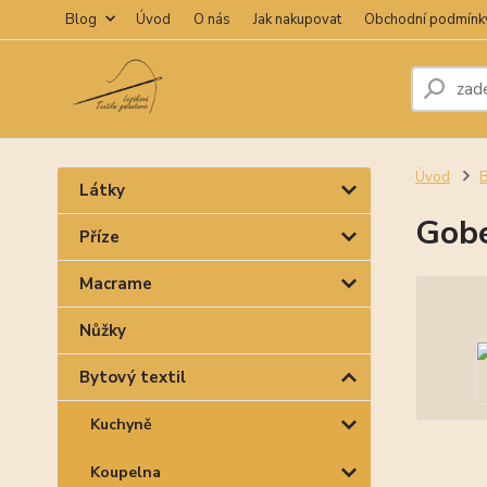
Blog
Úvod
O nás
Jak nakupovat
Obchodní podmínk
Úvod
B
Látky
Gobe
Příze
Macrame
Nůžky
Bytový textil
Kuchyně
Koupelna