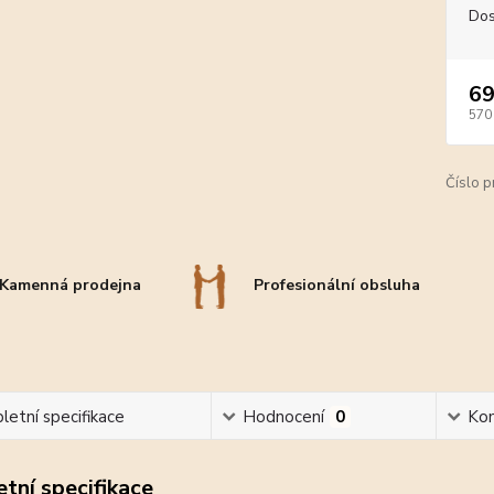
Dos
69
570
Číslo p
Kamenná prodejna
Profesionální obsluha
etní specifikace
Hodnocení
0
Ko
tní specifikace