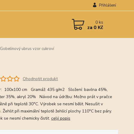
Přihlášení
0
ks
za
0 Kč
Gobelínový ubrus vzor cukroví
Ohodnotit produkt
: 100x100 cm Gramáž: 435 g/m2 Složení: bavlna 45%,
ter 35%, akryl 20% Návod na údržbu: Možno prát v pračce
lně při teplotě 30°C. Výrobek se nesmí bělit. Nesušit v
. Žehlit při maximální teplotě žehlící plochy 110°C bez páry.
k se nesmí chemicky čistit.
celý popis