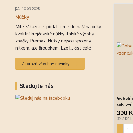
10.09.2025
Nůžky
Milé zákaznice, přidali jsme do naší nabídky
kvalitní krejčovské nůžky italské výroby
značky Premax. Nůžky nejsou spojeny
nitkem, ale šroubkem. Lze j...
číst celé
Zobrazit všechny novinky
Sledujte nás
Gobelín
cukroví
390 K
322 Kč
b