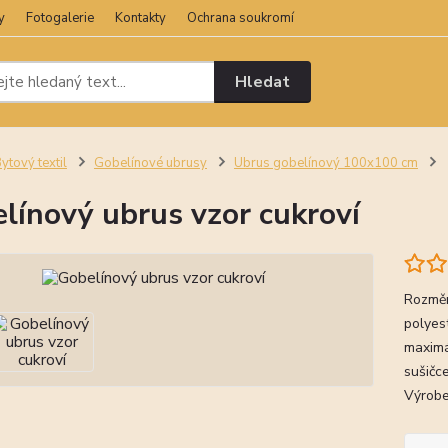
y
Fotogalerie
Kontakty
Ochrana soukromí
Hledat
ytový textil
Gobelínové ubrusy
Ubrus gobelínový 100x100 cm
línový ubrus vzor cukroví
Rozměr
polyes
maximá
sušičce
Výrobe