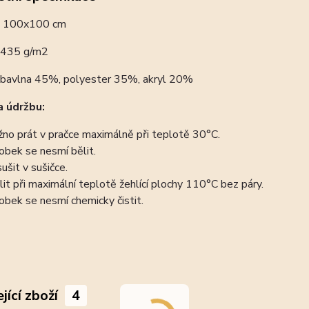
:
100x100 cm
435 g/m2
bavlna 45%, polyester 35%, akryl 20%
 údržbu:
no prát v pračce maximálně při teplotě 30°C.
obek se nesmí bělit.
ušit v sušičce.
lit při maximální teplotě žehlící plochy 110°C bez páry.
obek se nesmí chemicky čistit.
jící zboží
4