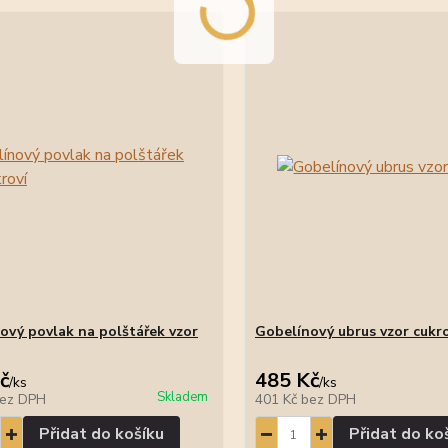
ový povlak na polštářek vzor
Gobelínový ubrus vzor cukro
č
485 Kč
/
ks
/
ks
Skladem
ez DPH
401 Kč
bez DPH
Přidat do košíku
Přidat do ko