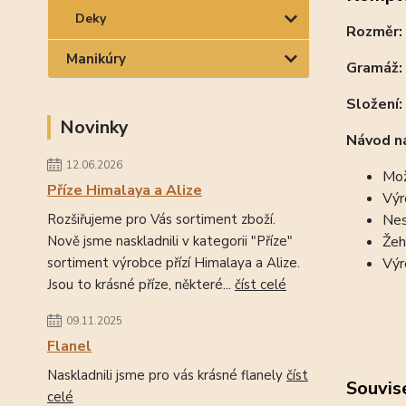
Deky
Rozměr
Manikúry
Gramáž:
Složení:
Novinky
Návod na
12.06.2026
Mož
Příze Himalaya a Alize
Výr
Rozšiřujeme pro Vás sortiment zboží.
Nes
Nově jsme naskladnili v kategorii "Příze"
Žeh
sortiment výrobce přízí Himalaya a Alize.
Výr
Jsou to krásné příze, některé...
číst celé
09.11.2025
Flanel
Naskladnili jsme pro vás krásné flanely
číst
Souvise
celé