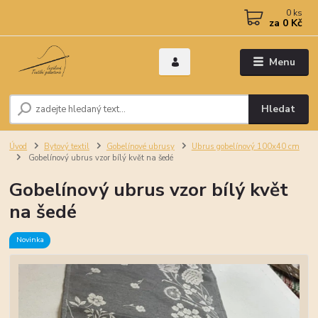
0
ks
za
0 Kč
Menu
Hledat
Úvod
Bytový textil
Gobelínové ubrusy
Ubrus gobelínový 100x40 cm
Gobelínový ubrus vzor bílý květ na šedé
Gobelínový ubrus vzor bílý květ
na šedé
Novinka