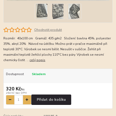
Ohodnotit produkt
Rozměr: 40x100 cm Gramáž: 435 g/m2 Složení: bavlna 45%, polyester
35%, akryl 20% Návod na údržbu: Možno prát v pračce maximálně při
teplotě 30°C. Výrobek se nesmí bělit. Nesušit v sušičce. Žehlit při
maximální teplotě žehlící plochy 110°C bez páry. Výrobek se nesmí
chemicky čistit. ...
celý popis
Dostupnost
Skladem
320 Kč
/
ks
264 Kč
bez DPH
Přidat do košíku