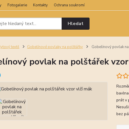
y
Fotogalerie
Kontakty
Ochrana soukromí
Hledat
ytový textil
Gobelínové povlaky na polštářky
Gobelínový povlak na 
línový povlak na polštářek vzor
Rozměr
bavlna
prát v
Nesušit
bez pá