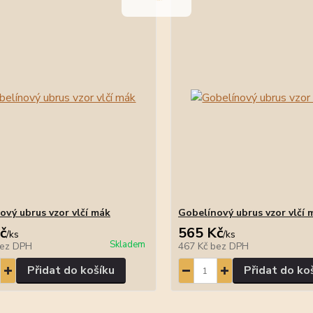
ový ubrus vzor vlčí mák
Gobelínový ubrus vzor vlčí 
č
565 Kč
/
ks
/
ks
Skladem
ez DPH
467 Kč
bez DPH
Přidat do košíku
Přidat do ko