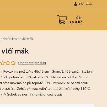
Přihlášení
0
ks
za
0 Kč
polštářek vzor vlčí mák
 vlčí mák
Ohodnotit produkt
: Povlak na polštářky 45x45 cm Gramáž: 435 g/m2 Složení:
 45%, polyester 35%, akryl 20% Návod na údržbu: Možno
 pračce maximálně při teplotě 30°C. Výrobek se nesmí bělit.
 v sušičce. Žehlit při maximální teplotě žehlící plochy 110°C
ry. Výrobek se nesmí chemick...
celý popis