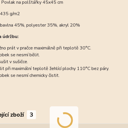
:
Povlak na polštářky 45x45 cm
435 g/m2
bavlna 45%, polyester 35%, akryl 20%
 údržbu:
no prát v pračce maximálně při teplotě 30°C.
obek se nesmí bělit.
ušit v sušičce.
lit při maximální teplotě žehlící plochy 110°C bez páry.
obek se nesmí chemicky čistit.
jící zboží
3