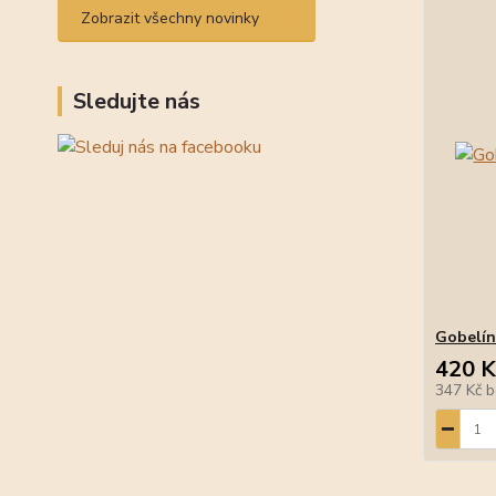
Zobrazit všechny novinky
Sledujte nás
Gobelín
420 K
347 Kč
b