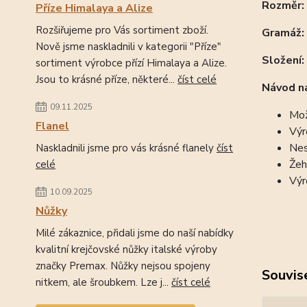
Rozměr
Příze Himalaya a Alize
Rozšiřujeme pro Vás sortiment zboží.
Gramáž:
Nově jsme naskladnili v kategorii "Příze"
Složení:
sortiment výrobce přízí Himalaya a Alize.
Jsou to krásné příze, některé...
číst celé
Návod na
09.11.2025
Mož
Flanel
Výr
Nes
Naskladnili jsme pro vás krásné flanely
číst
Žeh
celé
Výr
10.09.2025
Nůžky
Milé zákaznice, přidali jsme do naší nabídky
kvalitní krejčovské nůžky italské výroby
značky Premax. Nůžky nejsou spojeny
Souvise
nitkem, ale šroubkem. Lze j...
číst celé