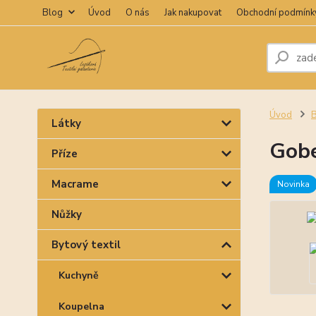
Blog
Úvod
O nás
Jak nakupovat
Obchodní podmínk
Úvod
B
Látky
Gobe
Příze
Macrame
Novinka
Nůžky
Bytový textil
Kuchyně
Koupelna