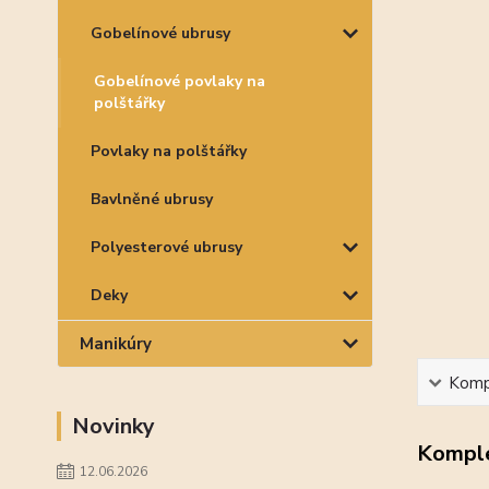
Gobelínové ubrusy
Gobelínové povlaky na
polštářky
Povlaky na polštářky
Bavlněné ubrusy
Polyesterové ubrusy
Deky
Manikúry
Kompl
Novinky
Komple
12.06.2026