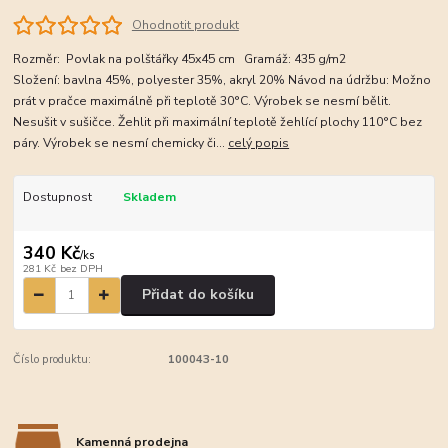
Ohodnotit produkt
Rozměr: Povlak na polštářky 45x45 cm Gramáž: 435 g/m2
Složení: bavlna 45%, polyester 35%, akryl 20% Návod na údržbu: Možno
prát v pračce maximálně při teplotě 30°C. Výrobek se nesmí bělit.
Nesušit v sušičce. Žehlit při maximální teplotě žehlící plochy 110°C bez
páry. Výrobek se nesmí chemicky či...
celý popis
Dostupnost
Skladem
340 Kč
/
ks
281 Kč
bez DPH
Přidat do košíku
Číslo produktu:
100043-10
Kamenná prodejna