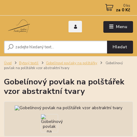
0
ks
za
0 Kč
Menu
Hledat
Úvod
Bytový textil
Gobelínové povlaky na polštářky
Gobelínový
povlak na polštářek vzor abstraktní tvary
Gobelínový povlak na polštářek
vzor abstraktní tvary