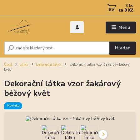
0
ks
za
0 Kč
Menu
Hledat
Úvod
Látky
Dekorační látky
Dekorační látka vzor žakárový béžový
květ
Dekorační látka vzor žakárový
béžový květ
Novinka