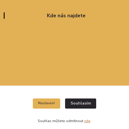
Kde nás najdete
Souhlasím
Nastavení
Souhlas můžete odmítnout
zde
.
Vytvořeno na
Eshop-rychle.cz