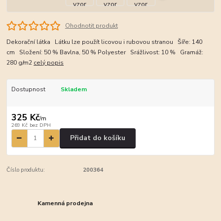
Ohodnotit produkt
Dekorační látka Látku lze použít licovou i rubovou stranou Šíře: 140
cm Složení: 50 % Bavlna, 50 % Polyester Srážlivost: 10 % Gramáž:
280 g/m2
celý popis
Dostupnost
Skladem
325 Kč
/
m
269 Kč
bez DPH
Přidat do košíku
Číslo produktu:
200364
Kamenná prodejna