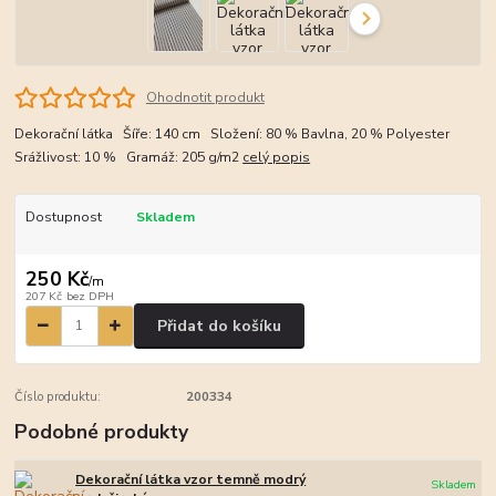
Ohodnotit produkt
Dekorační látka Šíře: 140 cm Složení: 80 % Bavlna, 20 % Polyester
Srážlivost: 10 % Gramáž: 205 g/m2
celý popis
Dostupnost
Skladem
250 Kč
/
m
207 Kč
bez DPH
Přidat do košíku
Číslo produktu:
200334
Podobné produkty
Dekorační látka vzor temně modrý
Skladem