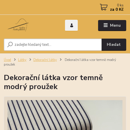
0
ks
za
0 Kč
Menu
Hledat
Úvod
Látky
Dekorační látky
Dekorační látka vzor temně modrý
proužek
Dekorační látka vzor temně
modrý proužek