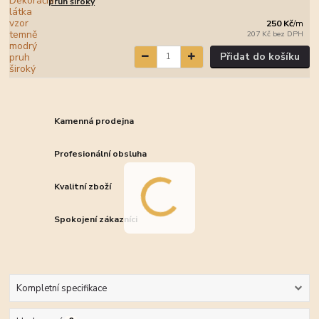
pruh široký
250 Kč
/
m
207 Kč
bez DPH
Přidat do košíku
Kamenná prodejna
Profesionální obsluha
Kvalitní zboží
Spokojení zákazníci
Kompletní specifikace