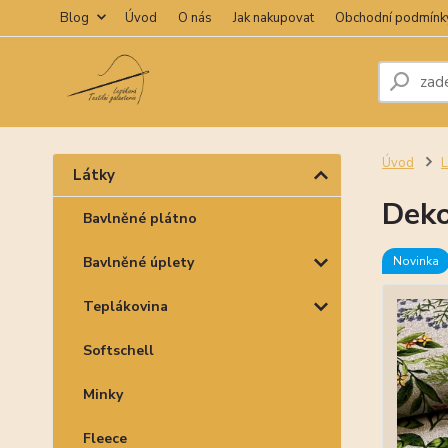
Blog
Úvod
O nás
Jak nakupovat
Obchodní podmínk
Úvod
L
Látky
Deko
Bavlněné plátno
Bavlněné úplety
Novinka
Teplákovina
Softschell
Minky
Fleece