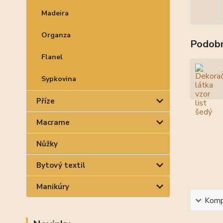
Madeira
Organza
Podobn
Flanel
Sypkovina
Příze
Macrame
Nůžky
Bytový textil
Manikúry
Kompl