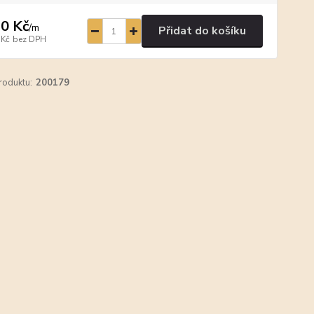
0 Kč
/
m
Přidat do košíku
 Kč
bez DPH
roduktu:
200179