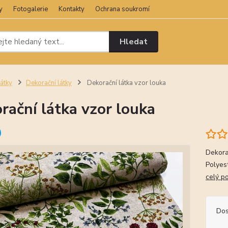
y
Fotogalerie
Kontakty
Ochrana soukromí
Hledat
átky
Dekorační látky
Dekorační látka vzor louka
rační látka vzor louka
Dekora
Polyes
celý p
Dos