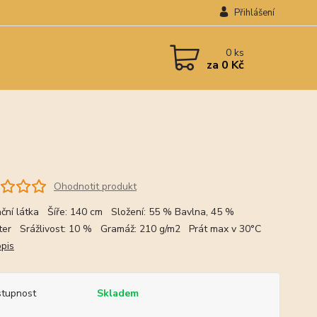
Přihlášení
0
ks
za
0 Kč
Ohodnotit produkt
ční látka Šíře: 140 cm Složení: 55 % Bavlna, 45 %
ter Srážlivost: 10 % Gramáž: 210 g/m2 Prát max v 30°C
opis
tupnost
Skladem