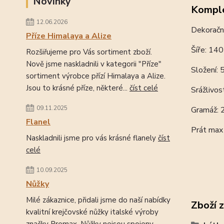
Novinky
Komple
12.06.2026
Dekoračn
Příze Himalaya a Alize
Šíře: 14
Rozšiřujeme pro Vás sortiment zboží.
Nově jsme naskladnili v kategorii "Příze"
Složení:
sortiment výrobce přízí Himalaya a Alize.
Jsou to krásné příze, některé...
číst celé
Srážlivo
09.11.2025
Gramáž:
Flanel
Prát max
Naskladnili jsme pro vás krásné flanely
číst
celé
10.09.2025
Nůžky
Milé zákaznice, přidali jsme do naší nabídky
Zboží 
kvalitní krejčovské nůžky italské výroby