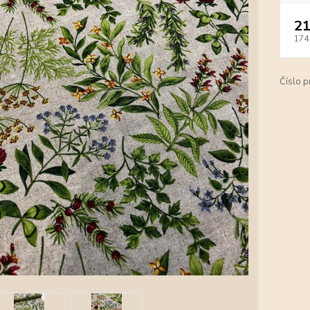
21
174
Číslo p