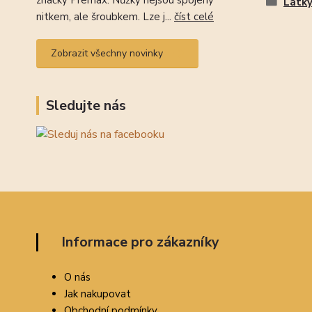
značky Premax. Nůžky nejsou spojeny
Látk
nitkem, ale šroubkem. Lze j...
číst celé
Zobrazit všechny novinky
Sledujte nás
Informace pro zákazníky
O nás
Jak nakupovat
Obchodní podmínky