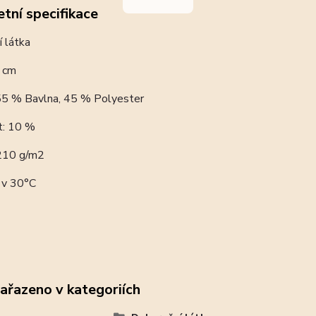
tní specifikace
í látka
0 cm
 55 % Bavlna, 45 % Polyester
st: 10 %
 210 g/m2
 v 30°C
zařazeno v kategoriích