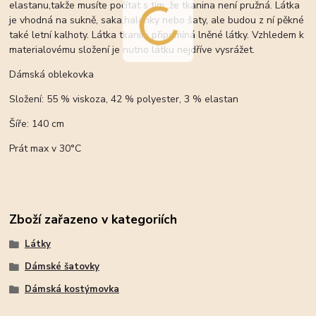
elastanu,takže musíte počítat s tím, že tkanina není pružná. Látka
je vhodná na sukně, saka,halenky nebo šaty, ale budou z ní pěkné
také letní kalhoty. Látka tkaním připomíná lněné látky. Vzhledem k
materialovému složení je nutno látku nejdříve vysrážet.
Dámská oblekovka
Složení: 55 % viskoza, 42 % polyester, 3 % elastan
Šíře: 140 cm
Prát max v 30°C
Zboží zařazeno v kategoriích
Látky
Dámské šatovky
Dámská kostýmovka