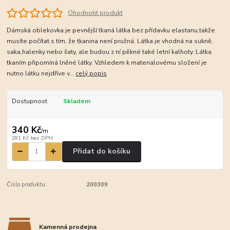
Ohodnotit produkt
Dámská oblekovka je pevnější tkaná látka bez přídavku elastanu,takže
musíte počítat s tím, že tkanina není pružná. Látka je vhodná na sukně,
saka,halenky nebo šaty, ale budou z ní pěkné také letní kalhoty. Látka
tkaním připomíná lněné látky. Vzhledem k materialovému složení je
nutno látku nejdříve v...
celý popis
Dostupnost
Skladem
340 Kč
/
m
281 Kč
bez DPH
Přidat do košíku
Číslo produktu:
200309
Kamenná prodejna