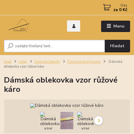
0
ks
za
0 Kč
Menu
Hledat
Úvod
Látky
Dámské šatovky
Dámská kostýmovka
Dámská
oblekovka vzor růžové káro
Dámská oblekovka vzor růžové
káro