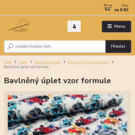
0
ks
za
0 Kč
Menu
Hledat
Úvod
Látky
Bavlněné úplety
Bavlněný úplet vzorovaný
Bavlněný úplet vzor formule
Bavlněný úplet vzor formule