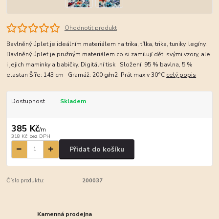
Ohodnotit produkt
Bavlněný úplet je ideálním materiálem na trika, tílka, trika, tuniky, legíny.
Bavlněný úplet je pružným materiálem co si zamilují děti svými vzory, ale
i jejich maminky a babičky. Digitální tisk Složení: 95 % bavlna, 5 %
elastan Šíře: 143 cm Gramáž: 200 g/m2 Prát max v 30°C
celý popis
Dostupnost
Skladem
385 Kč
/
m
318 Kč
bez DPH
Přidat do košíku
Číslo produktu:
200037
Kamenná prodejna