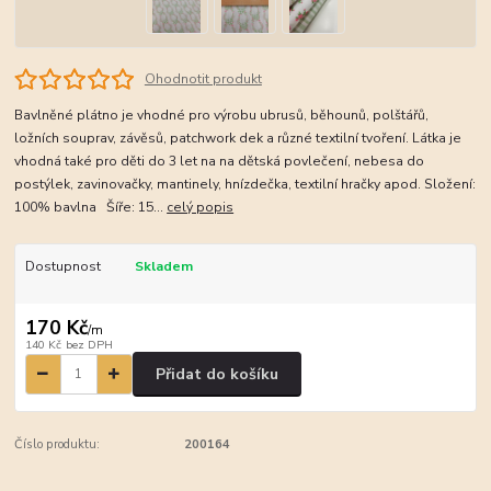
Ohodnotit produkt
Bavlněné plátno je vhodné pro výrobu ubrusů, běhounů, polštářů,
ložních souprav, závěsů, patchwork dek a různé textilní tvoření. Látka je
vhodná také pro děti do 3 let na na dětská povlečení, nebesa do
postýlek, zavinovačky, mantinely, hnízdečka, textilní hračky apod. Složení:
100% bavlna Šíře: 15...
celý popis
Dostupnost
Skladem
170 Kč
/
m
140 Kč
bez DPH
Přidat do košíku
Číslo produktu:
200164