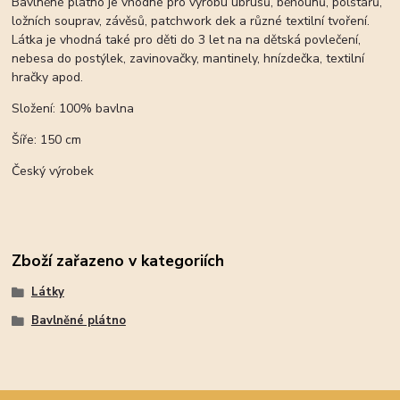
Bavlněné plátno je vhodné pro výrobu ubrusů, běhounů, polštářů,
ložních souprav, závěsů, patchwork dek a různé textilní tvoření.
Látka je vhodná také pro děti do 3 let na na dětská povlečení,
nebesa do postýlek, zavinovačky, mantinely, hnízdečka, textilní
hračky apod.
Složení: 100% bavlna
Šíře: 150 cm
Český výrobek
Zboží zařazeno v kategoriích
Látky
Bavlněné plátno