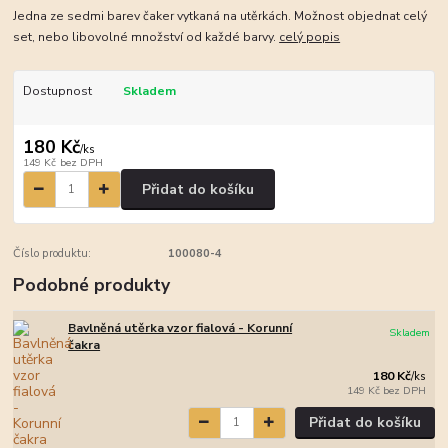
Jedna ze sedmi barev čaker vytkaná na utěrkách. Možnost objednat celý
set, nebo libovolné množství od každé barvy.
celý popis
Dostupnost
Skladem
180 Kč
/
ks
149 Kč
bez DPH
Přidat do košíku
Číslo produktu:
100080-4
Podobné produkty
Bavlněná utěrka vzor fialová - Korunní
Skladem
čakra
180 Kč
/
ks
149 Kč
bez DPH
Přidat do košíku