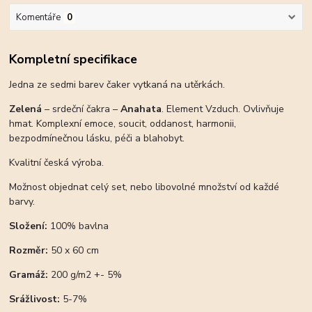
Komentáře
0
Kompletní specifikace
Jedna ze sedmi barev čaker vytkaná na utěrkách.
Zelená
– srdeční čakra –
Anahata
. Element Vzduch. Ovlivňuje
hmat. Komplexní emoce, soucit, oddanost, harmonii,
bezpodmínečnou lásku, péči a blahobyt.
Kvalitní česká výroba.
Možnost objednat celý set, nebo libovolné množství od každé
barvy.
Složení:
100% bavlna
Rozměr:
50 x 60 cm
Gramáž:
200 g/m2 +- 5%
Srážlivost:
5-7%