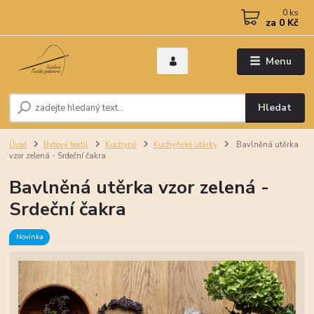
0
ks
za
0 Kč
Menu
Hledat
Úvod
Bytový textil
Kuchyně
Kuchyňské utěrky
Bavlněná utěrka
vzor zelená - Srdeční čakra
Bavlněná utěrka vzor zelená -
Srdeční čakra
Novinka