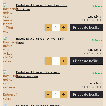
Bavlněná utěrka vzor tmavě modrá -
Skladem
Třetí oko
180 Kč
/
ks
149 Kč
bez DPH
Přidat do košíku
Bavlněná utěrka vzor tyrkys - Krční
Skladem
čakra
180 Kč
/
ks
149 Kč
bez DPH
Přidat do košíku
Bavlněná utěrka vzor červená -
Skladem
Kořenová čakra
180 Kč
/
ks
149 Kč
bez DPH
Přidat do košíku
Bavlněná utěrka vzor oranžová -