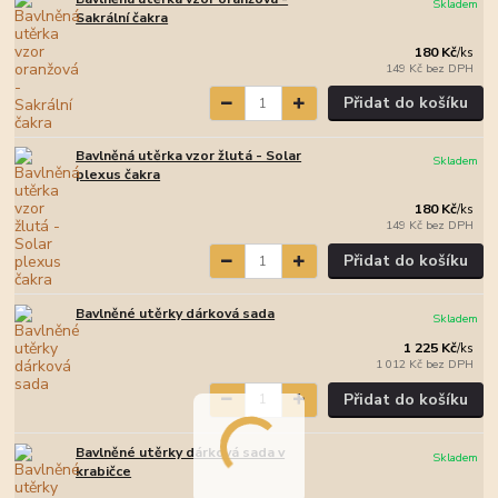
Skladem
Sakrální čakra
180 Kč
/
ks
149 Kč
bez DPH
Přidat do košíku
Bavlněná utěrka vzor žlutá - Solar
Skladem
plexus čakra
180 Kč
/
ks
149 Kč
bez DPH
Přidat do košíku
Bavlněné utěrky dárková sada
Skladem
1 225 Kč
/
ks
1 012 Kč
bez DPH
Přidat do košíku
Bavlněné utěrky dárková sada v
Skladem
krabičce