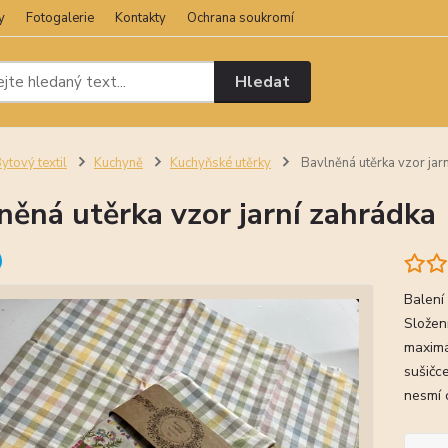
y
Fotogalerie
Kontakty
Ochrana soukromí
Hledat
ytový textil
Kuchyně
Kuchyňské utěrky
Bavlněná utěrka vzor jar
něná utěrka vzor jarní zahrádka
Balení
Složen
maximá
sušičce
nesmí 