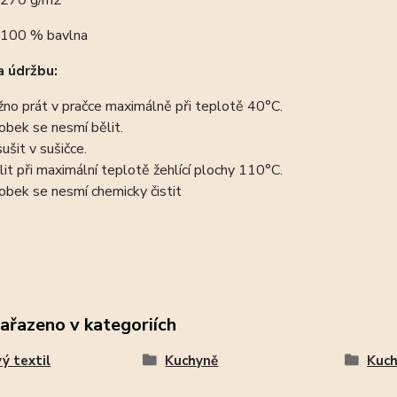
270 g/m2
100 % bavlna
 údržbu:
no prát v pračce maximálně při teplotě 40°C.
obek se nesmí bělit.
ušit v sušičce.
lit při maximální teplotě žehlící plochy 110°C.
obek se nesmí chemicky čistit
zařazeno v kategoriích
ý textil
Kuchyně
Kuch