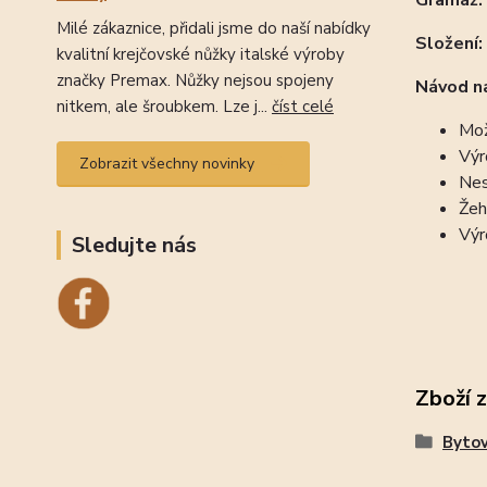
Gramáž:
Milé zákaznice, přidali jsme do naší nabídky
Složení:
kvalitní krejčovské nůžky italské výroby
značky Premax. Nůžky nejsou spojeny
Návod na
nitkem, ale šroubkem. Lze j...
číst celé
Mož
Výr
Zobrazit všechny novinky
Nes
Žeh
Výr
Sledujte nás
Zboží 
Bytov