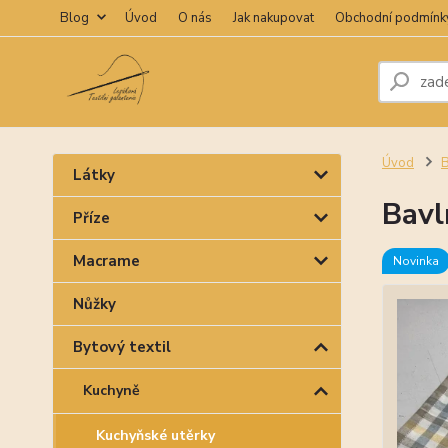
Blog
Úvod
O nás
Jak nakupovat
Obchodní podmínk
Úvod
B
Látky
Bavl
Příze
Macrame
Novinka
Nůžky
Bytový textil
Kuchyně
Kuchyňské utěrky