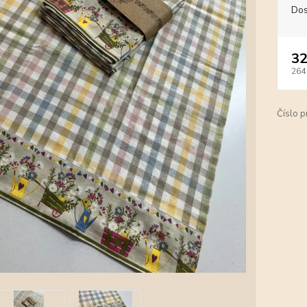
Dos
32
264
Číslo p