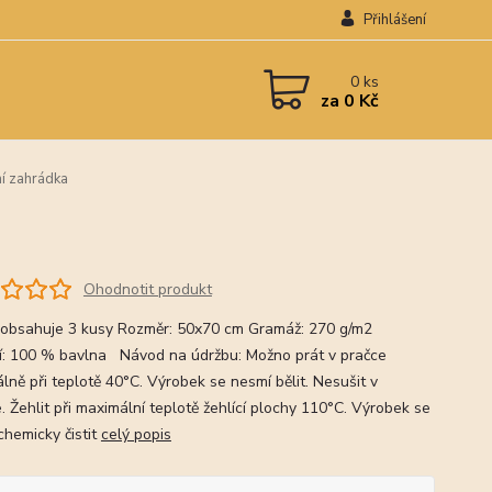
Přihlášení
0
ks
za
0 Kč
ní zahrádka
Ohodnotit produkt
 obsahuje 3 kusy Rozměr: 50x70 cm Gramáž: 270 g/m2
í: 100 % bavlna Návod na údržbu: Možno prát v pračce
lně při teplotě 40°C. Výrobek se nesmí bělit. Nesušit v
. Žehlit při maximální teplotě žehlící plochy 110°C. Výrobek se
chemicky čistit
celý popis