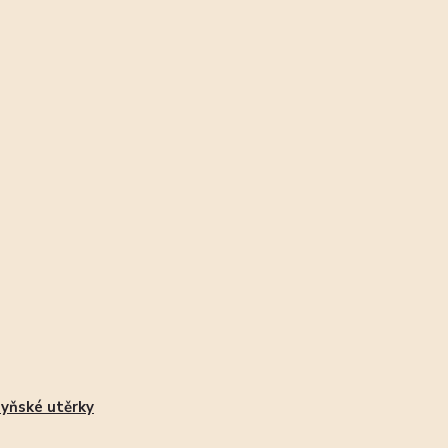
yňské utěrky