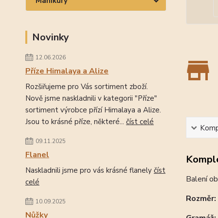
Manikúry
Novinky
12.06.2026
Příze Himalaya a Alize
Rozšiřujeme pro Vás sortiment zboží.
Nově jsme naskladnili v kategorii "Příze"
sortiment výrobce přízí Himalaya a Alize.
Jsou to krásné příze, některé...
číst celé
Kompl
09.11.2025
Flanel
Komple
Naskladnili jsme pro vás krásné flanely
číst
Balení ob
celé
Rozměr:
10.09.2025
Nůžky