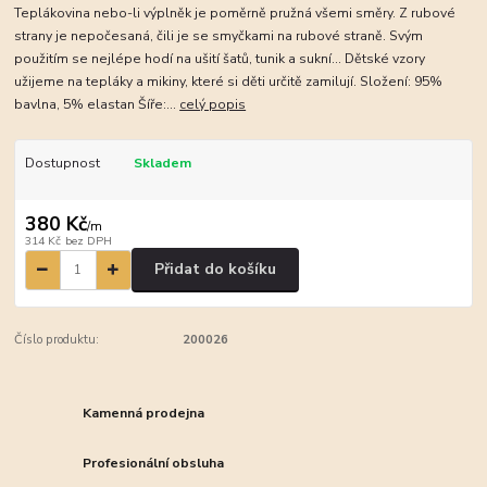
Teplákovina nebo-li výplněk je poměrně pružná všemi směry. Z rubové
strany je nepočesaná, čili je se smyčkami na rubové straně. Svým
použitím se nejlépe hodí na ušití šatů, tunik a sukní... Dětské vzory
užijeme na tepláky a mikiny, které si děti určitě zamilují. Složení: 95%
bavlna, 5% elastan Šíře:...
celý popis
Dostupnost
Skladem
380 Kč
/
m
314 Kč
bez DPH
Přidat do košíku
Číslo produktu:
200026
Kamenná prodejna
Profesionální obsluha