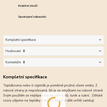
Kvalitní zboží
Spokojení zákazníci
Kompletní specifikace
Hodnocení
0
Komentáře
0
Kompletní specifikace
Teplákovina nebo-li výplněk je poměrně pružná všemi směry. Z
rubové strany je nepočesaná, čili je se smyčkami na rubové straně.
Svým použitím se nejlépe hodí na ušití šatů, tunik a sukní... Dětské
vzory užijeme na tepláky a mikiny, které si děti určitě zamilují.