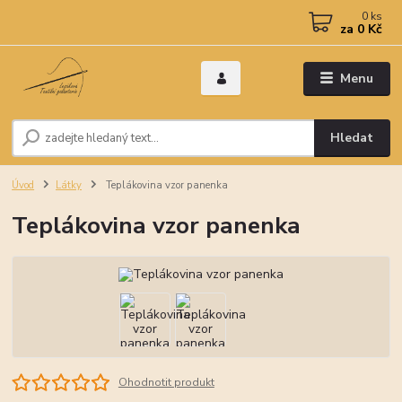
0
ks
za
0 Kč
Menu
Hledat
Úvod
Látky
Teplákovina vzor panenka
Teplákovina vzor panenka
Ohodnotit produkt