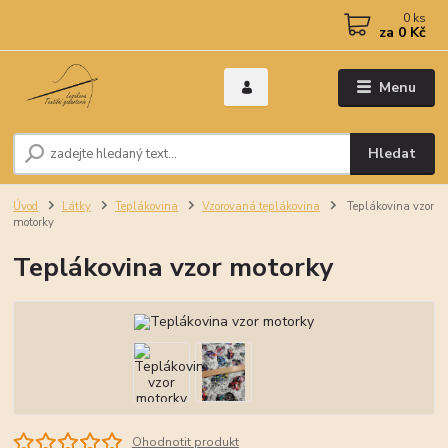
0
ks
za
0 Kč
Menu
Hledat
Úvod
Látky
Teplákovina
Vzorovaná teplákovina
Teplákovina vzor
motorky
Teplákovina vzor motorky
Ohodnotit produkt