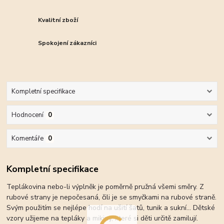
Kvalitní zboží
Spokojení zákazníci
Kompletní specifikace
Hodnocení
0
Komentáře
0
Kompletní specifikace
Teplákovina nebo-li výplněk je poměrně pružná všemi směry. Z
rubové strany je nepočesaná, čili je se smyčkami na rubové straně.
Svým použitím se nejlépe hodí na ušití šatů, tunik a sukní... Dětské
vzory užijeme na tepláky a mikiny, které si děti určitě zamilují.