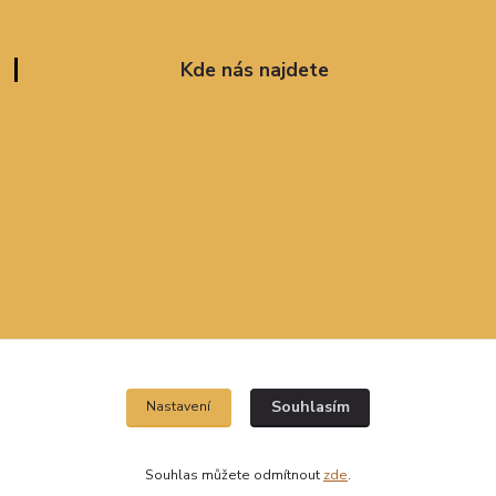
Kde nás najdete
Souhlasím
Nastavení
Souhlas můžete odmítnout
zde
.
Vytvořeno na
Eshop-rychle.cz