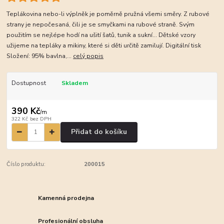
Teplákovina nebo-li výplněk je poměrně pružná všemi směry. Z rubové
strany je nepočesaná, čili je se smyčkami na rubové straně. Svým
použitím se nejlépe hodí na ušití šatů, tunik a sukní... Dětské vzory
užijeme na tepláky a mikiny, které si děti určitě zamilují. Digitální tisk
Složení: 95% bavlna,...
celý popis
Dostupnost
Skladem
390 Kč
/
m
322 Kč
bez DPH
Přidat do košíku
Číslo produktu:
200015
Kamenná prodejna
Profesionální obsluha