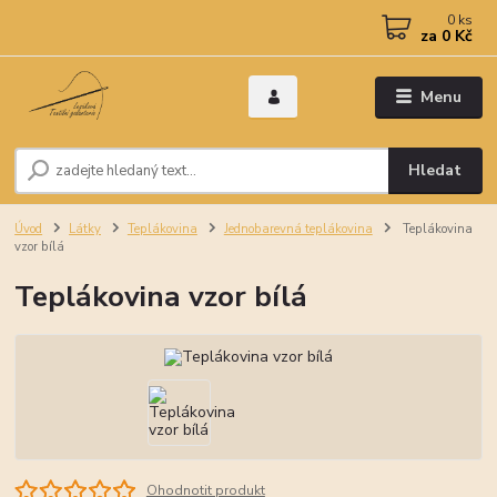
0
ks
za
0 Kč
Menu
Hledat
Úvod
Látky
Teplákovina
Jednobarevná teplákovina
Teplákovina
vzor bílá
Teplákovina vzor bílá
Ohodnotit produkt