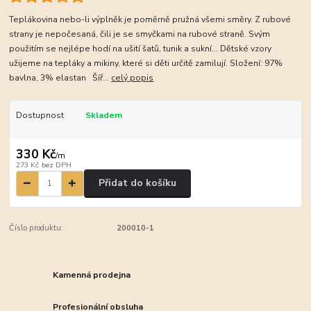
Teplákovina nebo-li výplněk je poměrně pružná všemi směry. Z rubové
strany je nepočesaná, čili je se smyčkami na rubové straně. Svým
použitím se nejlépe hodí na ušití šatů, tunik a sukní... Dětské vzory
užijeme na tepláky a mikiny, které si děti určitě zamilují. Složení: 97%
bavlna, 3% elastan Šíř...
celý popis
Dostupnost
Skladem
330 Kč
/
m
273 Kč
bez DPH
Přidat do košíku
Číslo produktu:
200010-1
Kamenná prodejna
Profesionální obsluha