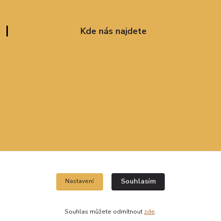
Kde nás najdete
Souhlasím
Nastavení
Souhlas můžete odmítnout
zde
.
Vytvořeno na
Eshop-rychle.cz