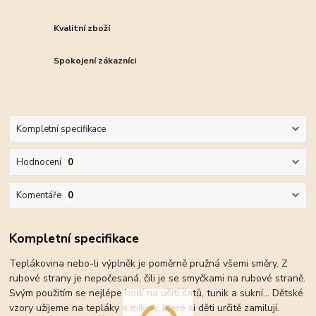
Kvalitní zboží
Spokojení zákazníci
Kompletní specifikace
Hodnocení
0
Komentáře
0
Kompletní specifikace
Teplákovina nebo-li výplněk je poměrně pružná všemi směry. Z
rubové strany je nepočesaná, čili je se smyčkami na rubové straně.
Svým použitím se nejlépe hodí na ušití šatů, tunik a sukní... Dětské
vzory užijeme na tepláky a mikiny, které si děti určitě zamilují.