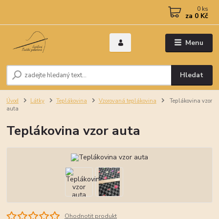
0
ks
za
0 Kč
Menu
Hledat
Úvod
Látky
Teplákovina
Vzorovaná teplákovina
Teplákovina vzor
auta
Teplákovina vzor auta
Ohodnotit produkt