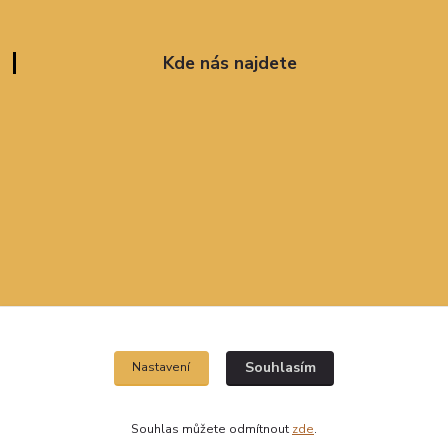
Kde nás najdete
Souhlasím
Nastavení
Souhlas můžete odmítnout
zde
.
Vytvořeno na
Eshop-rychle.cz