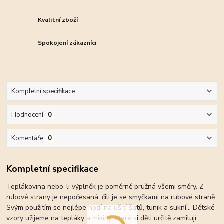
Kvalitní zboží
Spokojení zákazníci
Kompletní specifikace
Hodnocení
0
Komentáře
0
Kompletní specifikace
Teplákovina nebo-li výplněk je poměrně pružná všemi směry. Z
rubové strany je nepočesaná, čili je se smyčkami na rubové straně.
Svým použitím se nejlépe hodí na ušití šatů, tunik a sukní... Dětské
vzory užijeme na tepláky a mikiny, které si děti určitě zamilují.