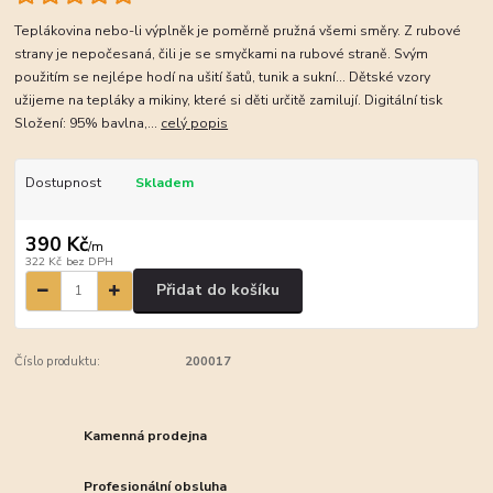
Teplákovina nebo-li výplněk je poměrně pružná všemi směry. Z rubové
strany je nepočesaná, čili je se smyčkami na rubové straně. Svým
použitím se nejlépe hodí na ušití šatů, tunik a sukní... Dětské vzory
užijeme na tepláky a mikiny, které si děti určitě zamilují. Digitální tisk
Složení: 95% bavlna,...
celý popis
Dostupnost
Skladem
390 Kč
/
m
322 Kč
bez DPH
Přidat do košíku
Číslo produktu:
200017
Kamenná prodejna
Profesionální obsluha