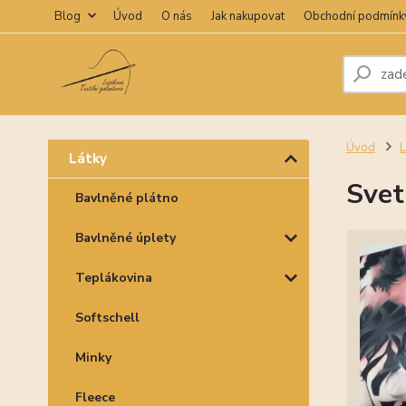
Blog
Úvod
O nás
Jak nakupovat
Obchodní podmínk
Úvod
L
Látky
Svet
Bavlněné plátno
Bavlněné úplety
Teplákovina
Softschell
Minky
Fleece