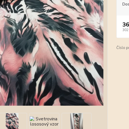
Dos
36
302
Číslo p