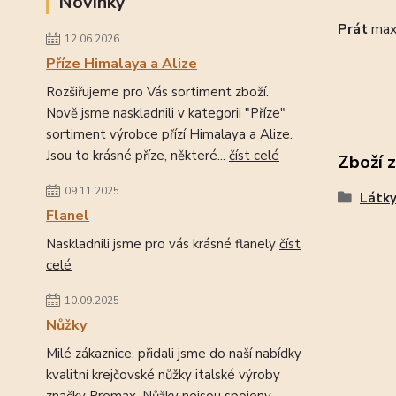
Novinky
Prát
max
12.06.2026
Příze Himalaya a Alize
Rozšiřujeme pro Vás sortiment zboží.
Nově jsme naskladnili v kategorii "Příze"
sortiment výrobce přízí Himalaya a Alize.
Jsou to krásné příze, některé...
číst celé
Zboží 
09.11.2025
Látk
Flanel
Naskladnili jsme pro vás krásné flanely
číst
celé
10.09.2025
Nůžky
Milé zákaznice, přidali jsme do naší nabídky
kvalitní krejčovské nůžky italské výroby