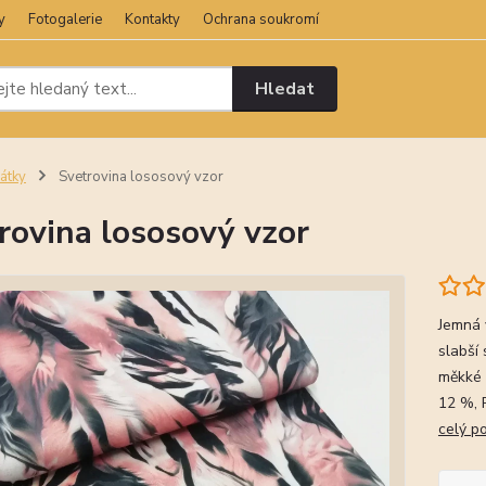
y
Fotogalerie
Kontakty
Ochrana soukromí
Hledat
átky
Svetrovina lososový vzor
rovina lososový vzor
Jemná 
slabší
měkké 
12 %, 
celý p