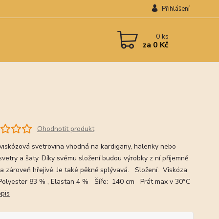
Přihlášení
0
ks
za
0 Kč
Ohodnotit produkt
viskózová svetrovina vhodná na kardigany, halenky nebo
 svetry a šaty. Díky svému složení budou výrobky z ní příjemně
a zároveň hřejivé. Je také pěkně splývavá. Složení: Viskóza
Polyester 83 % , Elastan 4 % Šíře: 140 cm Prát max v 30°C
opis