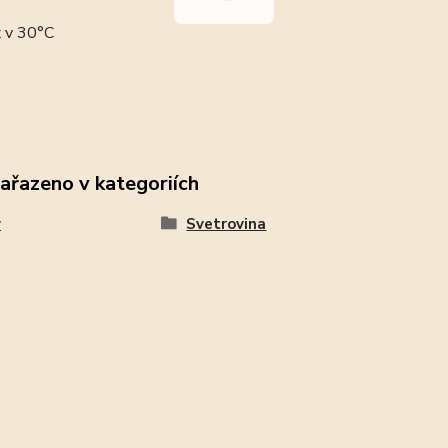
 v 30°C
zařazeno v kategoriích
y
Svetrovina