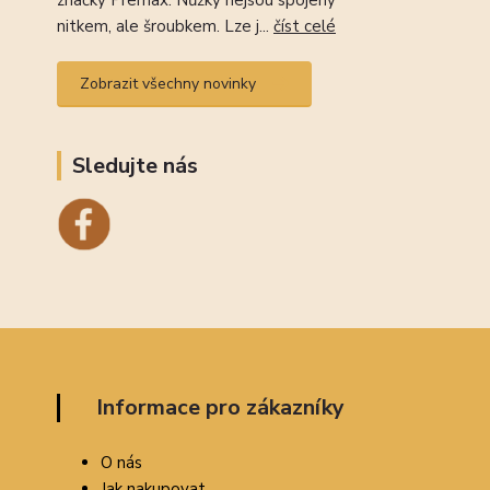
značky Premax. Nůžky nejsou spojeny
nitkem, ale šroubkem. Lze j...
číst celé
Zobrazit všechny novinky
Sledujte nás
Informace pro zákazníky
O nás
Jak nakupovat