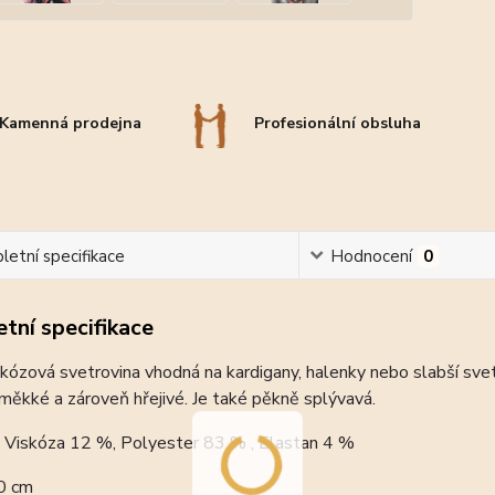
Kamenná prodejna
Profesionální obsluha
etní specifikace
Hodnocení
0
tní specifikace
kózová svetrovina vhodná na kardigany, halenky nebo slabší svet
měkké a zároveň hřejivé. Je také pěkně splývavá.
Viskóza 12 %, Polyester 83 % , Elastan 4 %
0 cm