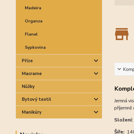
Madeira
Organza
Flanel
Sypkovina
Příze
Kompl
Macrame
Nůžky
Komple
Bytový textil
Jemná vis
příjemně 
Manikúry
Složení:
Šíře:
14