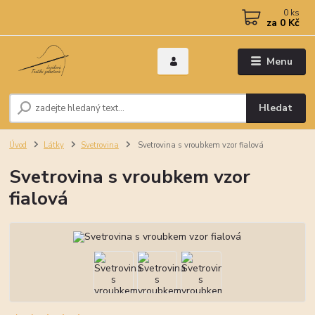
0
ks
za
0 Kč
Menu
Hledat
Úvod
Látky
Svetrovina
Svetrovina s vroubkem vzor fialová
Svetrovina s vroubkem vzor
fialová