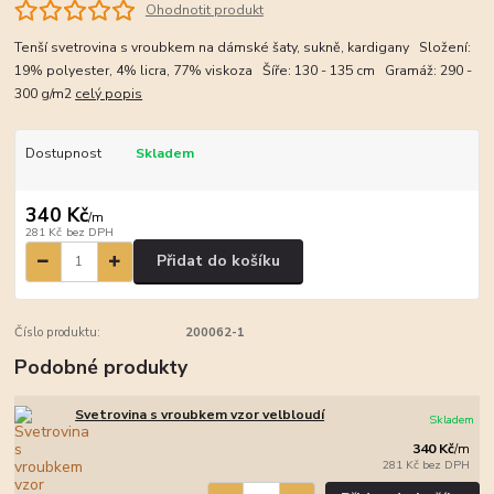
Ohodnotit produkt
Tenší svetrovina s vroubkem na dámské šaty, sukně, kardigany Složení:
19% polyester, 4% licra, 77% viskoza Šíře: 130 - 135 cm Gramáž: 290 -
300 g/m2
celý popis
Dostupnost
Skladem
340 Kč
/
m
281 Kč
bez DPH
Přidat do košíku
Číslo produktu:
200062-1
Podobné produkty
Svetrovina s vroubkem vzor velbloudí
Skladem
340 Kč
/
m
281 Kč
bez DPH