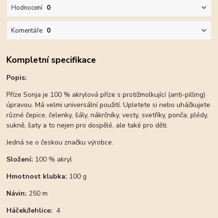
Hodnocení
0
Komentáře
0
Kompletní specifikace
Popis:
Příze Sonja je 100 % akrylová příze s protižmolkující (anti-pilling)
úpravou. Má velmi universální použití. Upletete si nebo uháčkujete
různé čepice, čelenky, šály, nákrčníky, vesty, svetříky, ponča, plédy,
sukně, šaty a to nejen pro dospělé, ale také pro děti.
Jedná se o českou značku výrobce.
Složení:
100 % akryl
Hmotnost klubka:
100 g
Návin:
250 m
Háček/
Jehlice:
4